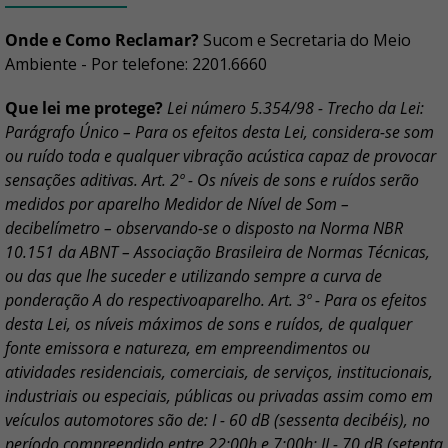
Onde e Como Reclamar?
Sucom e Secretaria do Meio
Ambiente - Por telefone: 2201.6660
Que lei me protege?
Lei número 5.354/98 - Trecho da Lei:
Parágrafo Único – Para os efeitos desta Lei, considera-se som
ou ruído toda e qualquer vibração acústica capaz de provocar
sensações aditivas. Art. 2º - Os níveis de sons e ruídos serão
medidos por aparelho Medidor de Nível de Som –
decibelímetro – observando-se o disposto na Norma NBR
10.151 da ABNT – Associação Brasileira de Normas Técnicas,
ou das que lhe suceder e utilizando sempre a curva de
ponderação A do respectivoaparelho.
Art. 3º - Para os efeitos
desta Lei, os níveis máximos de sons e ruídos, de qualquer
fonte emissora e natureza, em empreendimentos ou
atividades residenciais, comerciais, de serviços, institucionais,
industriais ou especiais, públicas ou privadas assim como em
veículos automotores são de: I - 60 dB (sessenta decibéis), no
período compreendido entre 22:00h e 7:00h; II - 70 dB (setenta