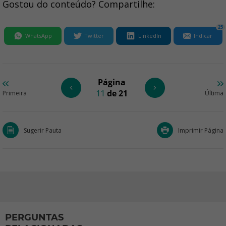
Gostou do conteúdo? Compartilhe:
25
WhatsApp
Twitter
LinkedIn
Indicar
Página
11
de 21
Primeira
Última
Sugerir Pauta
Imprimir Página
PERGUNTAS