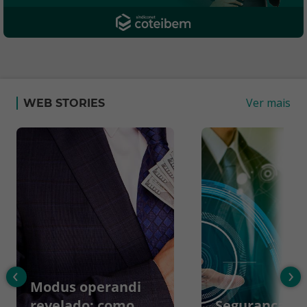
Ver mais
WEB STORIES
‹
›
Modus operandi
revelado: como
Segurança da