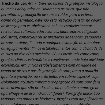
Trecho da Lei:
Art. 7º Deverão dispor de proteção, instalação
ou meios adequados ao isolamento acústico, que não
permitam a propagação de sons e ruídos para o exterior,
acima do permitido, devendo esta restrição constar no alvará
de licença para estabelecimento: I - os estabelecimentos
recreativos, culturais, educacionais, filantrópicos, religiosos,
indústrias, comerciais ou de prestação de serviços, geradores
de sons e ruídos; II - toda e qualquer instalação de máquinas
ou equipamentos; III - os estabelecimentos com a atividade de
música ao vivo e/ou mecânica: IV - os locais tais como canis,
granjas, clínicas veterinárias e congêneres, onde haja atividade
econômica. Art. 8º Nos estabelecimentos com atividade de
venda de discos e nos de gravação de som, tanto a audição
quanto a gravação, ao serão feitas em cabine especial, cujo
isolamento acústico impeça a propagação de sons para fora
do local em que são produzidos, ou mediante o emprego de
aparelhagem de uso individual (fones). Parágrafo único. São
vedadas, em ambas as hipóteses, ligações com amplificadores
ou alto falantes que propaguem som para o ambiente