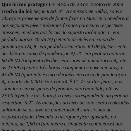
Que lei me protege?
Lei 9.505 de 23 de janeiro de 2008
Trecho da lei:
Seção II Art. 4º - A emissão de ruídos, sons e
vibrações provenientes de fontes fixas no Município obedecerá
aos seguintes níveis máximos fixados para suas respectivas
imissões, medidas nos locais do suposto incômodo: I - em
período diurno: 70 dB (A) (setenta decibéis em curva de
ponderação A); II - em período vespertino: 60 dB (A) (sessenta
decibéis em curva de ponderação A); III - em período noturno:
50 dB (A) (cinqüenta decibéis em curva de ponderação A), até
às 23:59 h (vinte e três horas e cinqüenta e nove minutos), e
45 dB (A) (quarenta e cinco decibéis em curva de ponderação
A), a partir da 0:00 h (zero hora). § 1º - Às sextas-feiras, aos
sábados e em vésperas de feriados, será admitido, até às
23:00 h (vinte e três horas), o nível correspondente ao período
vespertino. § 2º - As medições do nível de som serão realizadas
utilizando-se a curva de ponderação A com circuito de
resposta rápida, devendo o microfone ficar afastado, no
mínimo, de 1,50 m (um metro e cinqüenta centímetros) dos
limites reais da propriedade onde se dá o suposto incômodo, e