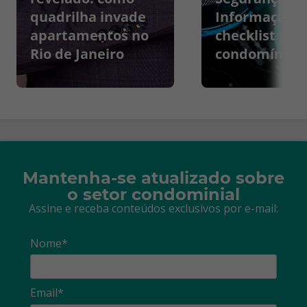
quadrilha invade
Informação:
apartamentos no
checklist par
Rio de Janeiro
condomínios
Mantenha-se atualizado sobre
o setor condominial
Assine e receba conteúdos exclusivos por e-mail:
Nome*
Email*