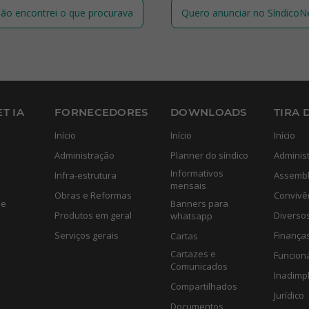
ão encontrei o que procurava
Quero anunciar no SíndicoN
T IA
FORNECEDORES
DOWNLOADS
TIRA 
Início
Início
Início
Administração
Planner do síndico
Adminis
Informativos
Infra-estrutura
Assembl
mensais
Obras e Reformas
Convivê
de
Banners para
Produtos em geral
Diverso
whatsapp
Serviços gerais
Finança
Cartas
Cartazes e
Funcion
Comunicados
Inadimp
Compartilhados
Jurídico
Documentos