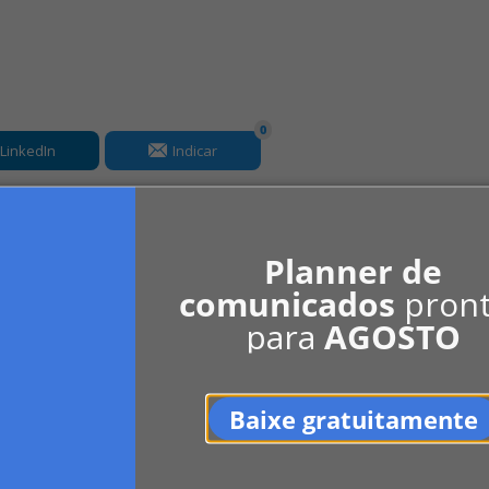
0
LinkedIn
Indicar
Planner de
comunicados
pron
para
AGOSTO
Baixe gratuitamente
Ver mais