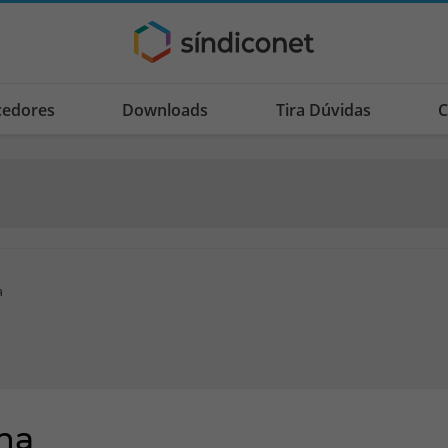
cedores
Downloads
Tira Dúvidas
C
a
ha