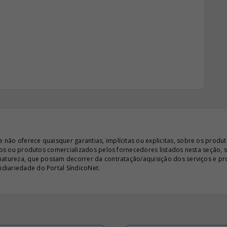
ão oferece quaisquer garantias, implícitas ou explicitas, sobre os produto
iços ou produtos comercializados pelos fornecedores listados nesta seção, 
 natureza, que possam decorrer da contratação/aquisição dos serviços e pr
diariedade do Portal SíndicoNet.