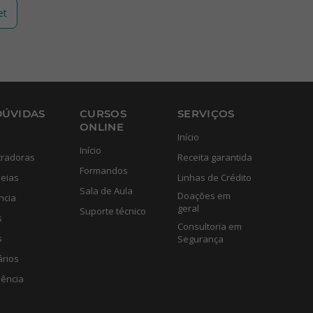
et
DÚVIDAS
CURSOS
SERVIÇOS
ONLINE
Início
Início
tradoras
Receita garantida
Formandos
eias
Linhas de Crédito
Sala de Aula
Doações em
ncia
geral
Suporte técnico
s
Consultoria em
s
Segurança
ários
lência