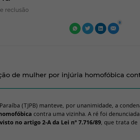
e reclusão
0
o de mulher por injúria homofóbica con
a Paraíba (TJPB) manteve, por unanimidade, a conde
 homofóbica
contra uma vizinha. A ré foi denunciada
isto no artigo 2-A da Lei nº 7.716/89
, que trata de