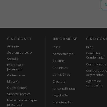
N
SINDICONET
INFORME-SE
SÍNDICONE
Anuncie
Início
Início
Seja um parceiro
Consultor
Administração
Condominial
Contato
Boletins
Comunicados
Imprensa e
Colunistas
Jornalismo
Comparador 
Convivência
orçamentos
Cadastre-se
Agente do
Mídia Kit
Creators
condomínio
Quem somos
Jurisprudências
Suporte Técnico
Legislação
Não encontrei o que
Manutenção
procurava