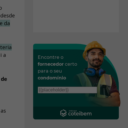
o
 desde
e da
teria
i a
Encontre o
fornecedor
certo
para o seu
condomínio
 de
 as