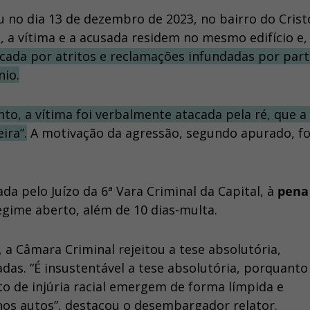
 no dia 13 de dezembro de 2023, no bairro do Crist
 a vítima e a acusada residem no mesmo edifício e,
cada por atritos e reclamações infundadas por part
io.
o, a vítima foi verbalmente atacada pela ré, que a 
ira”.
A motivação da agressão, segundo apurado, fo
da pelo Juízo da 6ª Vara Criminal da Capital, à
pena
egime aberto, além de 10 dias-multa.
, a Câmara Criminal rejeitou a tese absolutória,
as. “É insustentável a tese absolutória, porquanto
to de injúria racial emergem de forma límpida e
nos autos”, destacou o desembargador relator.