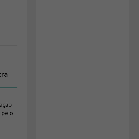
tra
nação
 pelo