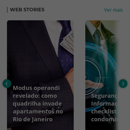
Ver mais
WEB STORIES
‹
›
Modus operandi
revelado: como
Segurança da
quadrilha invade
Informação:
apartamentos no
checklist par
Rio de Janeiro
condomínios