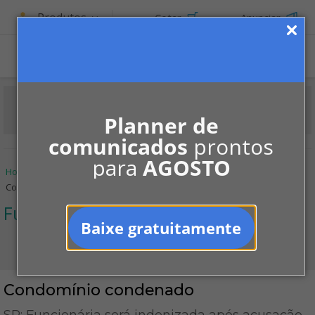
Produtos
Cotar
Anunciar
ASSINE
Planner de
comunicados
prontos
para
AGOSTO
Home
Informe-se
Jurisprudências
Furtos e roubos
Condomínio condenado
Furtos e roubos
Baixe gratuitamente
Condomínio condenado