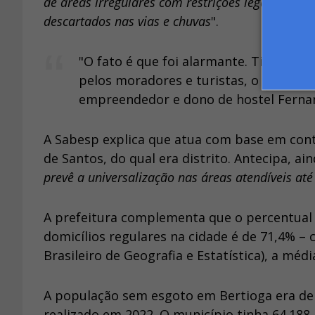
de áreas irregulares com restrições legais para 
descartados nas vias e chuvas
".
"O fato é que foi alarmante. Tivemos
c
pelos moradores e turistas, o que se 
empreendedor e dono de hostel Ferna
A Sabesp explica que atua com base em con
de Santos, do qual era distrito. Antecipa, ain
prevê a universalização nas áreas atendíveis at
A prefeitura complementa que o percentual 
domicílios regulares na cidade é de 71,4% –
Brasileiro de Geografia e Estatística), a méd
A população sem esgoto em Bertioga era de 
realizado em 2022. O município tinha 64.18