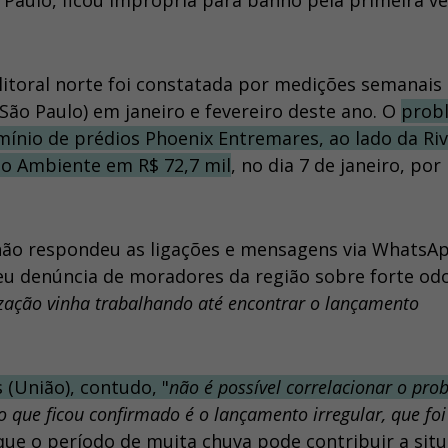
o Paulo, ficou imprópria para banho pela primeira v
 litoral norte foi constatada por medições semanais
ão Paulo) em janeiro e fevereiro deste ano. O
prob
io de prédios Phoenix Entremares, ao lado da Riv
io Ambiente em R$ 72,7 mil
, no dia 7 de janeiro, por
não respondeu as ligações e mensagens via WhatsAp
beu denúncia de moradores da região sobre forte od
lização vinha trabalhando até encontrar o lançamento
 (União), contudo, "
não é possível correlacionar o pro
o que ficou confirmado é o lançamento irregular, que foi
que o período de muita chuva pode contribuir a situ