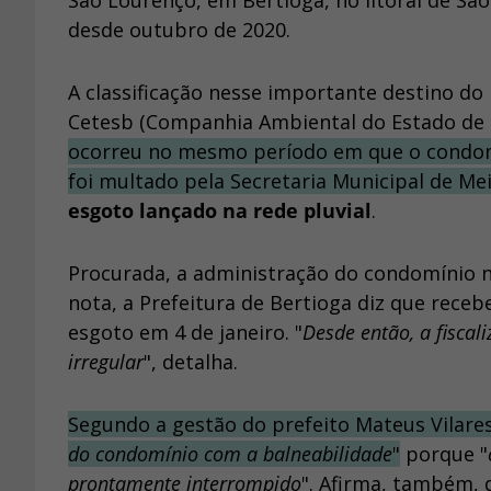
São Lourenço, em Bertioga, no litoral de Sã
desde outubro de 2020.
A classificação nesse importante destino do
Cetesb (Companhia Ambiental do Estado de S
ocorreu no mesmo período em que o condomín
foi multado pela Secretaria Municipal de Me
esgoto lançado na rede pluvial
.
Procurada, a administração do condomínio 
nota, a Prefeitura de Bertioga diz que rece
esgoto em 4 de janeiro. "
Desde então, a fisca
irregular
", detalha.
Segundo a gestão do prefeito Mateus Vilares
do condomínio com a balneabilidade
"
porque "
prontamente interrompido
". Afirma, também, 