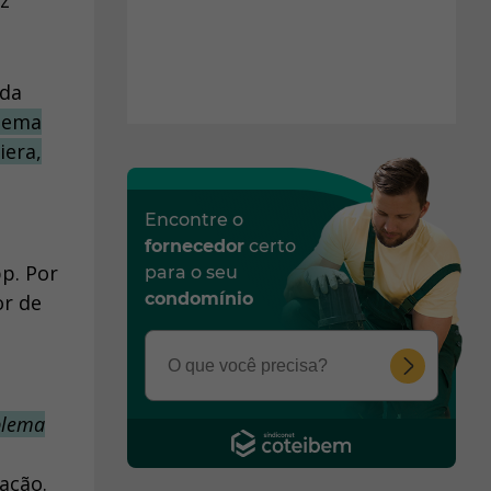
ez
 da
lema
iera,
Encontre o
fornecedor
certo
p. Por
para o seu
condomínio
or de
blema
ação.