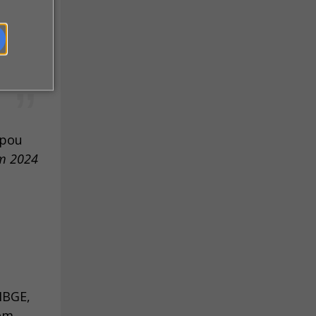
o
ipou
em 2024
IBGE,
 em