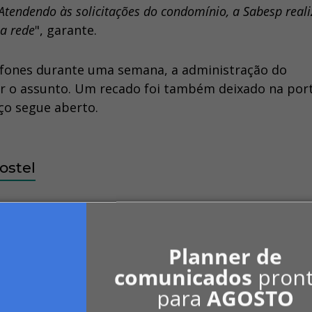
Atendendo às solicitações do condomínio, a Sabesp real
na rede
", garante.
efones durante uma semana, a administração do
r o assunto. Um recado foi também deixado na port
ço segue aberto.
ostel
ua e coleta e tratamento de esgoto, mas existem
tos particulares têm sistemas próprios. Além disso
Planner de
ocupações irregulares.
comunicados
pron
para
AGOSTO
confirma que "
diversos fatores influenciam, como ocu