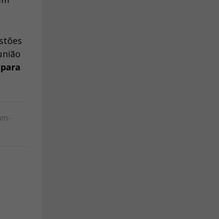
stões
união
 para
am-