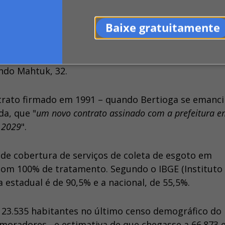
intervenções, poluição difusa causada pelo lixo e dejetos
Baixe gratuitamente
asos de virose
, sem contar o
mau cheiro
, reportad
converteu em insatisfação generalizada", resume o
ndo Mahtuk, 32.
trato firmado em 1991 – quando Bertioga se emanc
da, que "
um novo contrato assinado com a prefeitura 
é 2029
".
de cobertura de serviços de coleta de esgoto em
 com 100% de tratamento. Segundo o IBGE (Instituto
ia estadual é de 90,5% e a nacional, de 55,5%.
23.535 habitantes no último censo demográfico do 
8 moradores –e estimativa de que chegasse a 66.873