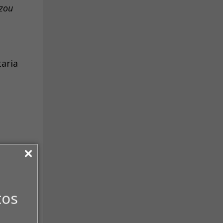
izou
aria
, há
tos
pação