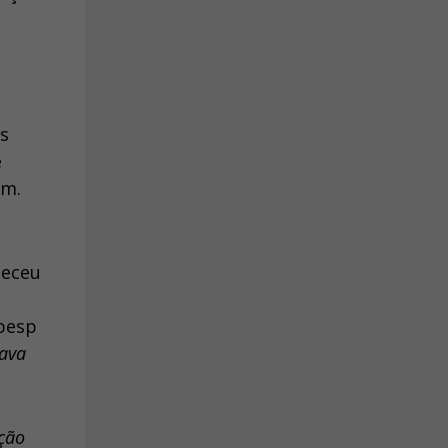
as
e
em.
heceu
abesp
tava
ção