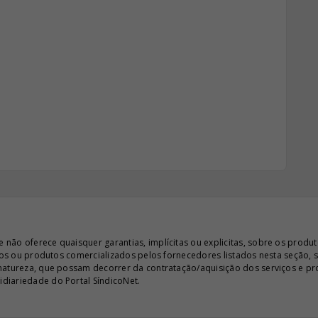
ão oferece quaisquer garantias, implícitas ou explicitas, sobre os produto
iços ou produtos comercializados pelos fornecedores listados nesta seção, 
 natureza, que possam decorrer da contratação/aquisição dos serviços e pr
diariedade do Portal SíndicoNet.