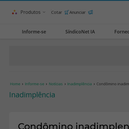
Produtos
Cotar
Anunciar
Informe-se
SíndicoNet IA
Forne
Home
Informe-se
Notícias
Inadimplência
Condômino inadim
Inadimplência
Condômino inadimplen