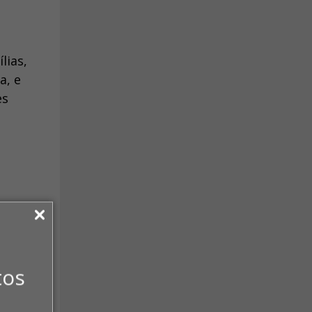
lias,
a, e
es
empre
espaldo
r ou
tos