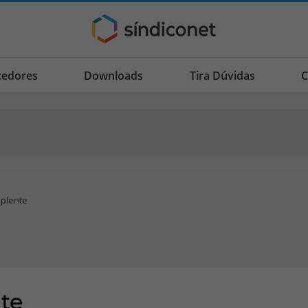
cedores
Downloads
Tira Dúvidas
C
plente
te