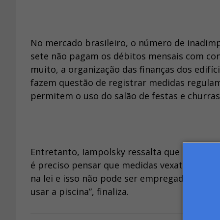
No mercado brasileiro, o número de inadimpl
sete não pagam os débitos mensais com con
muito, a organização das finanças dos edifí
fazem questão de registrar medidas regulam
permitem o uso do salão de festas e churras
Entretanto, Iampolsky ressalta que essa aç
é preciso pensar que medidas vexatórias são
na lei e isso não pode ser empregado. Um m
usar a piscina”, finaliza.