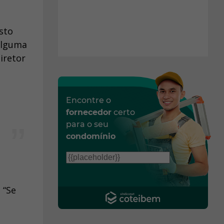
sto
alguma
iretor
Encontre o
fornecedor
certo
para o seu
condomínio
 “Se