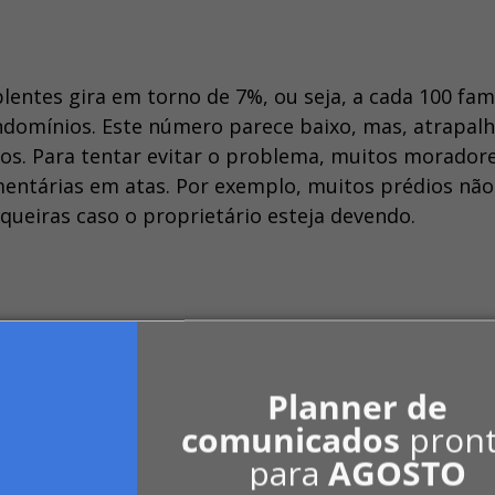
entes gira em torno de 7%, ou seja, a cada 100 famí
domínios. Este número parece baixo, mas, atrapalh
cios. Para tentar evitar o problema, muitos morador
entárias em atas. Por exemplo, muitos prédios não
queiras caso o proprietário esteja devendo.
ão é válida apenas para determinados ambientes. “S
 passiveis de ações judiciais contra moral. Há um r
Planner de
orador não pode ser impedido de andar de elevado
comunicados
pron
para
AGOSTO