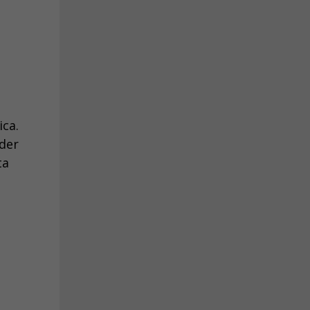
ica.
rder
ta