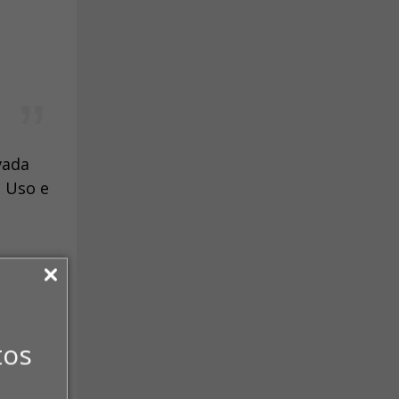
vada
e Uso e
tos