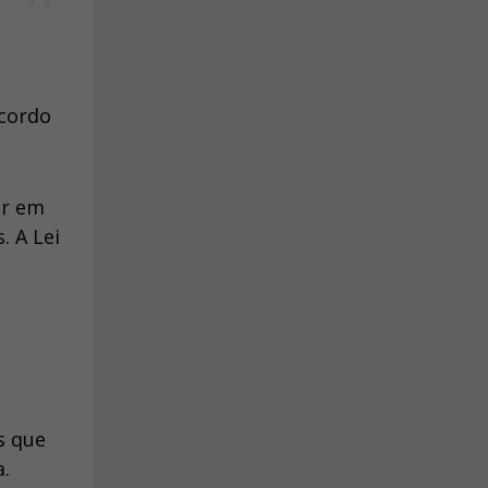
acordo
ar em
. A Lei
s que
a.