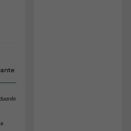
iante
Eduardo
ra