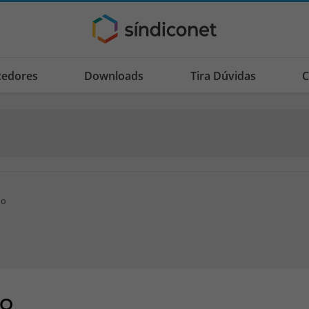
cedores
Downloads
Tira Dúvidas
C
do
do