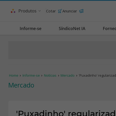
Produtos
Cotar
Anunciar
Informe-se
SíndicoNet IA
Forne
Home
Informe-se
Notícias
Mercado
'Puxadinho' regulariza
Mercado
'Puxadinho' regulariza