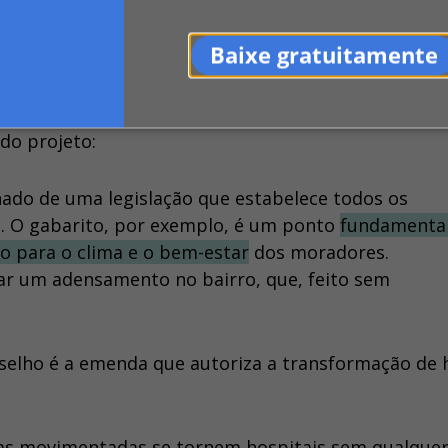
Baixe gratuitamente
ana do Conselho de Arquitetura e Urbanismo do Rio
do projeto:
ado de uma legislação que estabelece todos os
e. O gabarito, por exemplo, é um ponto
fundamenta
o para o clima e o bem-estar
dos moradores.
r um adensamento no bairro, que, feito sem
elho é a emenda que autoriza a transformação de 
ruas movimentadas se tornem hospitais sem qualque