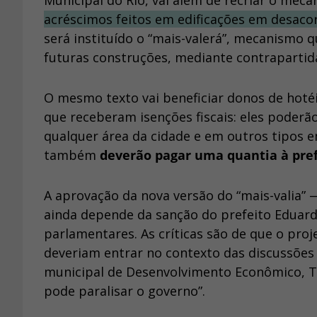
Municipal do Rio, vai além de recriar o mec
acréscimos feitos em edificações em desaco
será instituído o “mais-valerá”, mecanismo 
futuras construções, mediante contrapartid
O mesmo texto vai beneficiar donos de hotéi
que receberam isenções fiscais: eles poderã
qualquer área da cidade e em outros tipos
também
deverão pagar uma quantia à pre
A aprovação da nova versão do “mais-valia” 
ainda depende da sanção do prefeito Eduar
parlamentares. As críticas são de que o pro
deveriam entrar no contexto das discussões
municipal de Desenvolvimento Econômico, Th
pode paralisar o governo”.