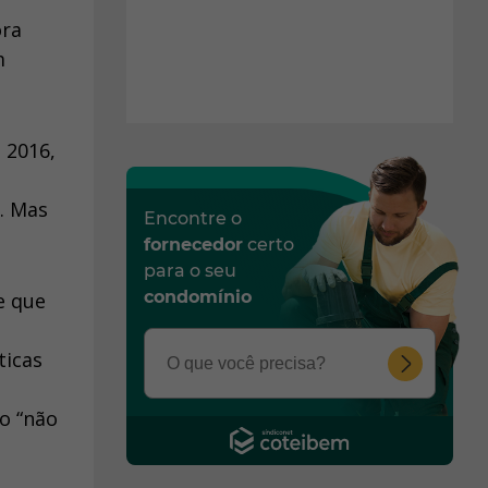
ora
m
 2016,
. Mas
Encontre o
fornecedor
certo
para o seu
condomínio
e que
ticas
o “não