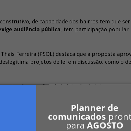
 construtivo, de capacidade dos bairros tem que ser
exige audiência pública
, tem participação popular
Thais Ferreira (PSOL) destaca que a proposta apro
e deslegitima projetos de lei em discussão, como o d
construção para fins de habitação de interesse
seriam proibidas pela legislação municipal e que,
adas, mediante pagamento. O Executivo deveria
Planner de
acional com a construção de novas moradias e os
comunicados
pron
"
para
AGOSTO