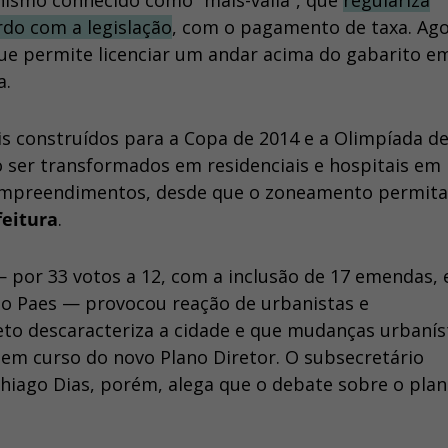
anismo conhecido como “mais-valia”, que
regulariza
rdo com a legislação
, com o pagamento de taxa. Ag
que permite licenciar um andar acima do gabarito e
a.
s construídos para a Copa de 2014 e a Olimpíada de
o ser transformados em residenciais e hospitais em
 empreendimentos, desde que o zoneamento permita
feitura
.
— por 33 votos a 12, com a inclusão de 17 emendas, 
do Paes — provocou reação de urbanistas e
jeto descaracteriza a cidade e que mudanças urbanís
 em curso do novo Plano Diretor. O subsecretário
iago Dias, porém, alega que o debate sobre o plan