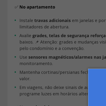
✅
No apartamento
Instale
travas adicionais
em janelas e port
limitadores de abertura.
Avalie
grades, telas de segurança reforç
baixos. 📌 Atenção: grades e mudanças vis
pelo condomínio e a convenção.
Use
sensores magnéticos/alarmes nas j
monitoramento.
Mantenha cortinas/persianas fechadas quando sair, evitando exposição de eletrônicos e objetos de
valor.
Em viagens, não deixe sinais de ausência: peça a alguém para recolher correspondências e
programe luzes em horários alternados.