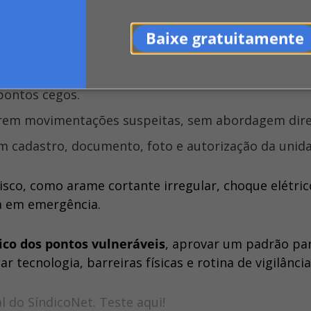
Baixe gratuitamente
dins, garagens, fundos e fachadas vulneráveis.
item escalada.
 pontos cegos.
arem movimentações suspeitas, sem abordagem dire
om cadastro, documento, foto e autorização da unid
isco, como arame cortante irregular, choque elétri
a em emergência.
ico dos pontos vulneráveis
, aprovar um padrão pa
tecnologia, barreiras físicas e rotina de vigilância
al do SíndicoNet.
Teste aqui
!