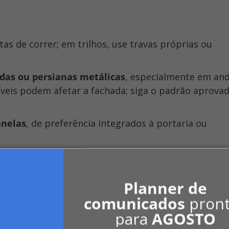
as de correr; em trilhos, use travas próprias ou
adas ou persianas metálicas
, especialmente em an
íveis podem afetar a fachada; siga o padrão aprova
anelas
, de preferência integrados à portaria ou
Planner de
comunicados
pron
para
AGOSTO