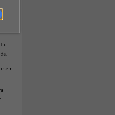
ta.
ade.
co sem
ra
.