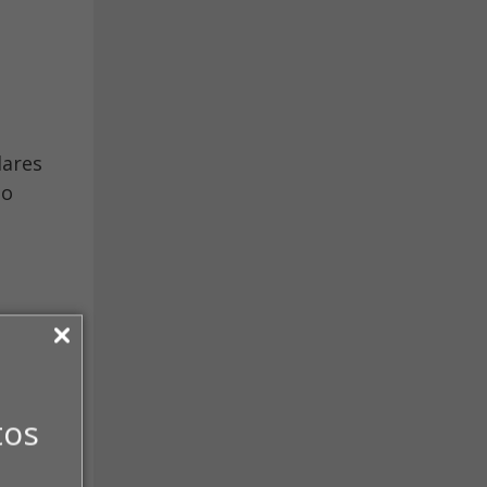
dares
do
tos