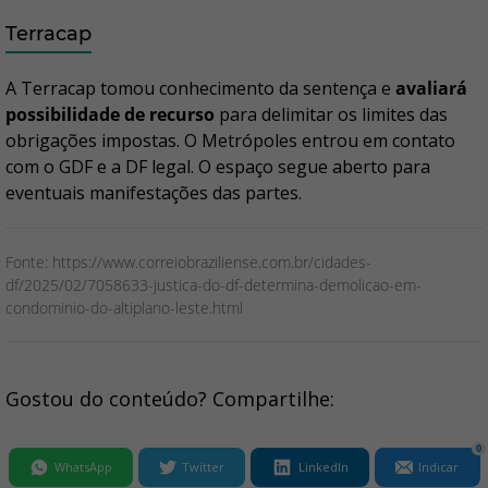
Terracap
A Terracap tomou conhecimento da sentença e
avaliará
possibilidade de recurso
para delimitar os limites das
obrigações impostas. O Metrópoles entrou em contato
com o GDF e a DF legal. O espaço segue aberto para
eventuais manifestações das partes.
Fonte: https://www.correiobraziliense.com.br/cidades-
df/2025/02/7058633-justica-do-df-determina-demolicao-em-
condominio-do-altiplano-leste.html
Gostou do conteúdo? Compartilhe:
0
WhatsApp
Twitter
LinkedIn
Indicar