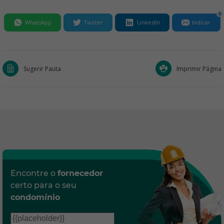
0
WhatsApp
Twitter
LinkedIn
Indicar
Sugerir Pauta
Imprimir Página
Encontre o
fornecedor
certo para o seu
condomínio