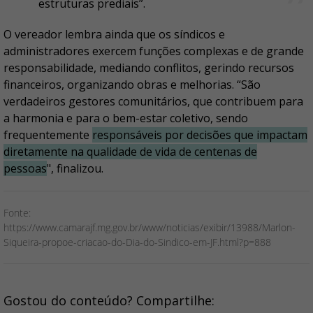
estruturas prediais”.
O vereador lembra ainda que os síndicos e
administradores exercem funções complexas e de grande
responsabilidade, mediando conflitos, gerindo recursos
financeiros, organizando obras e melhorias. “São
verdadeiros gestores comunitários, que contribuem para
a harmonia e para o bem-estar coletivo, sendo
frequentemente
responsáveis por decisões que impactam
diretamente na qualidade de vida de centenas de
pessoas
", finalizou.
Fonte:
https://www.camarajf.mg.gov.br/www/noticias/exibir/13988/Marlon-
Siqueira-propoe-criacao-do-Dia-do-Sindico-em-JF.html?p=888
Gostou do conteúdo? Compartilhe: