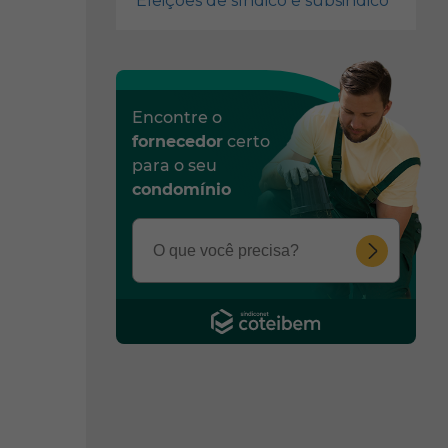
Eleiçoes de síndico e subsindico
Encontre o
fornecedor
certo
para o seu
condomínio