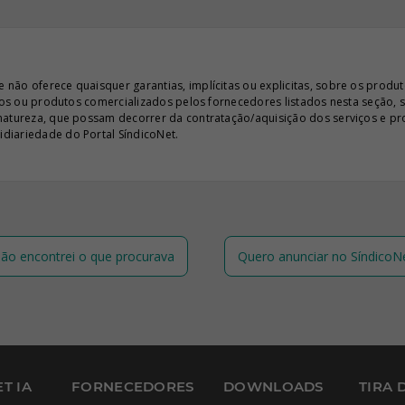
ão oferece quaisquer garantias, implícitas ou explicitas, sobre os produto
iços ou produtos comercializados pelos fornecedores listados nesta seção, 
 natureza, que possam decorrer da contratação/aquisição dos serviços e pr
diariedade do Portal SíndicoNet.
ão encontrei o que procurava
Quero anunciar no SíndicoN
T IA
FORNECEDORES
DOWNLOADS
TIRA 