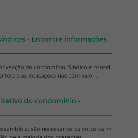
 síndicos - Encontre informações
nvenção do condomínio. Síndico e consel
teio e as indicações não têm valor ...
diretivo do condomínio -
 assembleia, são necessários os votos da m
o: pela maioria dos presentes ...