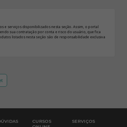
s e serviços disponibilizados nesta seção. Assim, o portal
sendo sua contratação por conta e risco do usuário, que fica
odutos listados nesta seção são de responsabilidade exclusiva
et
DÚVIDAS
CURSOS
SERVIÇOS
ONLINE