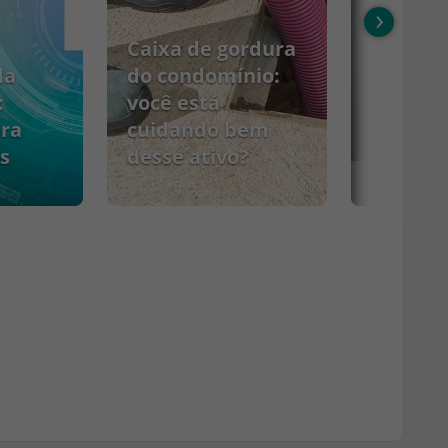
›
Caixa de gordura
da
do condomínio:
:
você está
ara
cuidando bem
s
desse ativo?
PCMSO