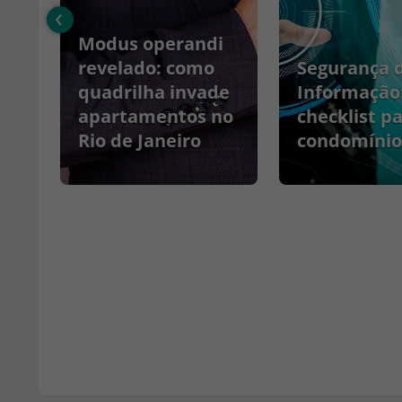
‹
Modus operandi
no
revelado: como
Segurança 
quadrilha invade
Informação
apartamentos no
checklist p
Rio de Janeiro
condomínio