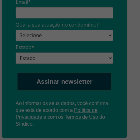
Email*
Síndico
profissional:
Ina
Qual a sua atuação no condomínio?
cuidado com as
con
propagandas
ent
Estado*
: O que é?
enganosas!
pre
Assinar newsletter
Ao informar os seus dados, você confirma
que está de acordo com a
Política de
Privacidade
e com os
T
ermos de Uso
do
Síndico.