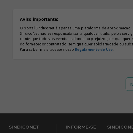
Aviso importante:
O portal SíndicoNet é apenas uma plataforma de aproximação, e n
SíndicoNet não se responsabiliza, a qualquer título, pelos serv
ciente que todos os eventuais danos ou prejuízos, de qualquer
do fornecedor contratado, sem qualquer solidariedade ou subsi
Para saber mais, acesse nosso
Regulamento de Uso
.
N
SINDICONET
INFORME-SE
SÍNDICONE