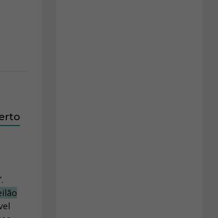
erto
.
eilão
vel