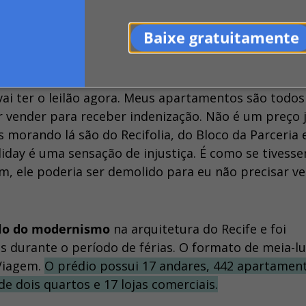
oliday e tem boas lembranças da vida que levava no
em Jaboatão dos Guararapes, ele espera que o prédi
Baixe gratuitamente
 sabe se aguentaria ver alguém morando nos aparta
ai ter o leilão agora. Meus apartamentos são todos
ar vender para receber indenização. Não é um preço 
morando lá são do Recifolia, do Bloco da Parceria 
iday é uma sensação de injustiça. É como se tivess
, ele poderia ser demolido para eu não precisar ve
lo do modernismo
na arquitetura do Recife e foi
s durante o período de férias. O formato de meia-lu
 Viagem.
O prédio possui 17 andares, 442 apartamen
e dois quartos e 17 lojas comerciais.