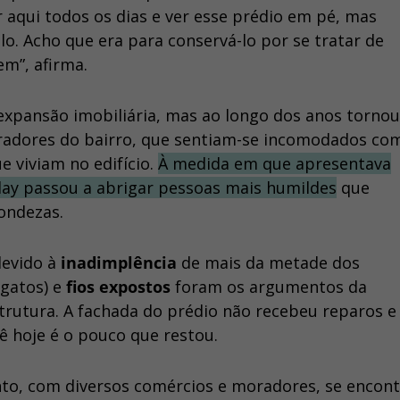
 aqui todos os dias e ver esse prédio em pé, mas
o. Acho que era para conservá-lo por se tratar de
m”, afirma.
expansão imobiliária, mas ao longo dos anos tornou
moradores do bairro, que sentiam-se incomodados co
 viviam no edifício.
À medida em que apresentava
day passou a abrigar pessoas mais humildes
que
ondezas.
devido à
inadimplência
de mais da metade dos
gatos) e
fios expostos
foram os argumentos da
trutura. A fachada do prédio não recebeu reparos e
vê hoje é o pouco que restou.
to, com diversos comércios e moradores, se encont