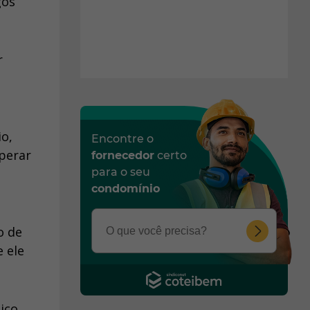
gos
r
o,
Encontre o
perar
fornecedor
certo
para o seu
condomínio
a
o de
 ele
ico.