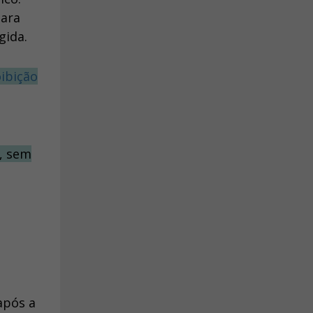
para
gida.
ibição
a, sem
após a