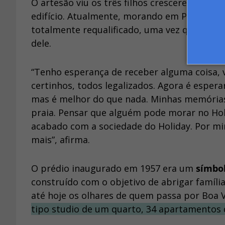
O artesão viu os três filhos crescerem no H
edifício. Atualmente, morando em Piedade, 
totalmente requalificado, uma vez que não
dele.
“Tenho esperança de receber alguma coisa, v
certinhos, todos legalizados. Agora é esper
mas é melhor do que nada. Minhas memórias 
praia. Pensar que alguém pode morar no Hol
acabado com a sociedade do Holiday. Por mim
mais”, afirma.
O prédio inaugurado em 1957 era um
símbo
construído com o objetivo de abrigar família
até hoje os olhares de quem passa por Boa
tipo studio de um quarto, 34 apartamentos d