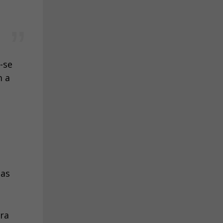
-se
m a
 as
ra