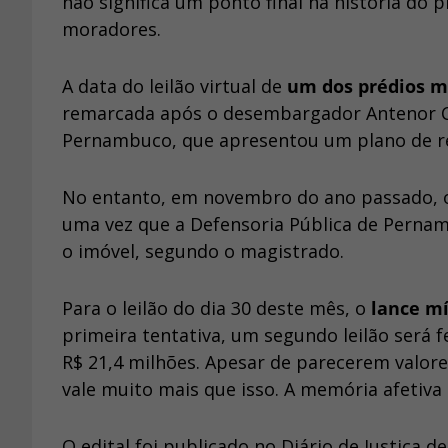
não significa um ponto final na história do 
moradores.
A data do leilão virtual de
um dos prédios m
remarcada após o desembargador Antenor Ca
Pernambuco, que apresentou um plano de re
No entanto, em novembro do ano passado, o
uma vez que a Defensoria Pública de Pernam
o imóvel, segundo o magistrado.
Para o leilão do dia 30 deste mês, o
lance mí
primeira tentativa, um segundo leilão será f
R$ 21,4 milhões. Apesar de parecerem valore
vale muito mais que isso. A memória afetiva
O edital foi publicado no Diário de Justiça d