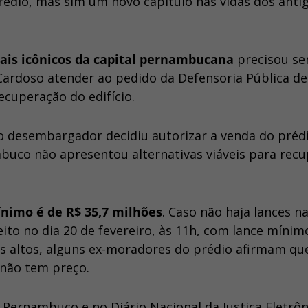
prédio, mas sim um novo capítulo nas vidas dos anti
ais icônicos da capital pernambucana
precisou se
rdoso atender ao pedido da Defensoria Pública de
cuperação do edifício.
 desembargador decidiu autorizar a venda do prédi
buco não apresentou alternativas viáveis para recu
nimo é de R$ 35,7 milhões
. Caso não haja lances n
eito no dia 20 de fevereiro, às 11h, com lance mínim
s altos, alguns ex-moradores do prédio afirmam que
 não tem preço.
e Pernambuco e no Diário Nacional da Justiça Eletrôn