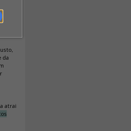
o seja
mentos
justo,
e da
em
r
a atrai
tos