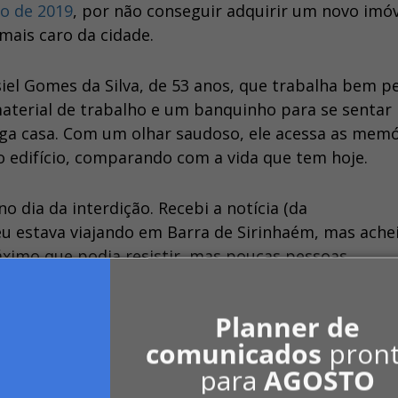
o de 2019
, por não conseguir adquirir um novo imó
ais caro da cidade.
iel Gomes da Silva, de 53 anos, que trabalha bem p
material de trabalho e um banquinho para se sentar
ga casa. Com um olhar saudoso, ele acessa as memó
o edifício, comparando com a vida que tem hoje.
no dia da interdição. Recebi a notícia (da
u estava viajando em Barra de Sirinhaém, mas ache
máximo que podia resistir, mas poucas pessoas
 água, sem nada. Não ia colocar minha vida em
a mudou muito. Eu tinha dois apartamentos e quando
Planner de
guel e comecei a pagar. O poder público nos
comunicados
pron
para
AGOSTO