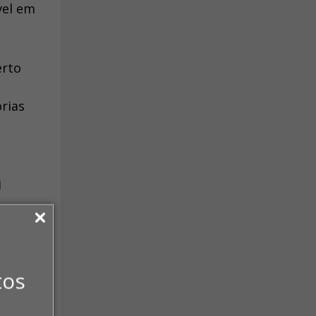
vel em
erto
rias
i
tos