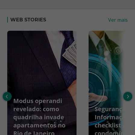
Ver mais
WEB STORIES
‹
›
Modus operandi
revelado: como
Segurança da
quadrilha invade
Informação:
apartamentos no
checklist par
Rio de Janeiro
condomínios