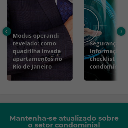
‹
›
Modus operandi
revelado: como
Segurança da
quadrilha invade
Informação:
apartamentos no
checklist par
Rio de Janeiro
condomínios
Mantenha-se atualizado sobre
o setor condominial