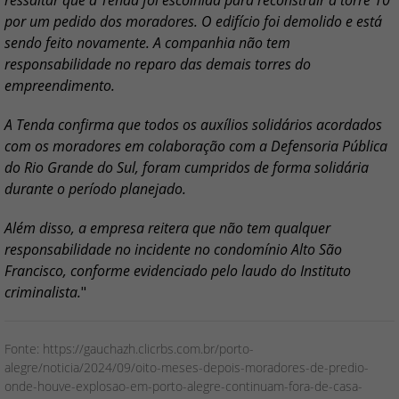
ressaltar que a Tenda foi escolhida para reconstruir a torre 10
por um pedido dos moradores. O edifício foi demolido e está
sendo feito novamente. A companhia não tem
responsabilidade no reparo das demais torres do
empreendimento.
A Tenda confirma que todos os auxílios solidários acordados
com os moradores em colaboração com a Defensoria Pública
do Rio Grande do Sul, foram cumpridos de forma solidária
durante o período planejado.
Além disso, a empresa reitera que não tem qualquer
responsabilidade no incidente no condomínio Alto São
Francisco, conforme evidenciado pelo laudo do Instituto
criminalista.
"
Fonte: https://gauchazh.clicrbs.com.br/porto-
alegre/noticia/2024/09/oito-meses-depois-moradores-de-predio-
onde-houve-explosao-em-porto-alegre-continuam-fora-de-casa-