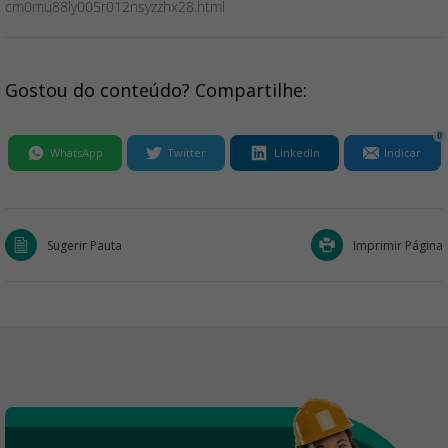
cm0mu88ly005r012nsyzzhx28.html
Gostou do conteúdo? Compartilhe:
0
WhatsApp
Twitter
LinkedIn
Indicar
Sugerir Pauta
Imprimir Página