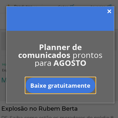
Produtos
Cotar
Anunciar
ASSINE
Planner de
comunicados
prontos
para
AGOSTO
Home
Informe-se
Notícias
Manutenção
Explosão no Rubem Berta
Manutenção
Baixe gratuitamente
Explosão no Rubem Berta