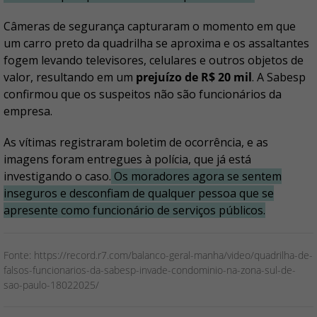
Câmeras de segurança capturaram o momento em que
um carro preto da quadrilha se aproxima e os assaltantes
fogem levando televisores, celulares e outros objetos de
valor, resultando em um
prejuízo de R$ 20 mil
. A Sabesp
confirmou que os suspeitos não são funcionários da
empresa.
As vítimas registraram boletim de ocorrência, e as
imagens foram entregues à polícia, que já está
investigando o caso.
Os moradores agora se sentem
inseguros e desconfiam de qualquer pessoa que se
apresente como funcionário de serviços públicos.
Fonte: https://record.r7.com/balanco-geral-manha/video/quadrilha-de-
falsos-funcionarios-da-sabesp-invade-condominio-na-zona-sul-de-
sao-paulo-18022025/