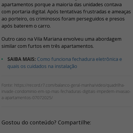
apartamentos porque a maioria das unidades contava
com portaria digital. Após tentativas frustradas e ameaças
ao porteiro, os criminosos foram perseguidos e presos
após baterem o carro.
Outro caso na Vila Mariana envolveu uma abordagem
similar com furtos em três apartamentos.
SAIBA MAIS:
Como funciona fechadura eletrônica e
quais os cuidados na instalação
Fonte: https://record.r7.com/balanco-geral-manha/video/quadrilha-
invade-condominio-em-sp-mas-fechaduras-digitais-impedem-invasao-
a-apartamentos-07072025/
Gostou do conteúdo? Compartilhe: