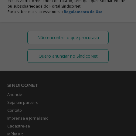
exclusiva do fornecedor contratado, sem qualquer solidariedade
ou subsidiariedade do Portal SíndicoNet.
Para saber mais, acesse nosso
Regulamento de Uso
.
Não encontrei o que procurava
Quero anunciar no SíndicoNet
SINDICONET
Anuncie
Seja um parceiro
Contato
Imprensa e Jornalismo
Cadastre-se
Mídia Kit