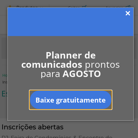
Produtos
Cotar
Anunciar
ASSINE
Planner de
comunicados
prontos
para
AGOSTO
Home
Informe-se
Notícias
Espaço SECOVIRIO
Inscrições abertas
Espaço SECOVIRIO
Baixe gratuitamente
Inscrições abertas