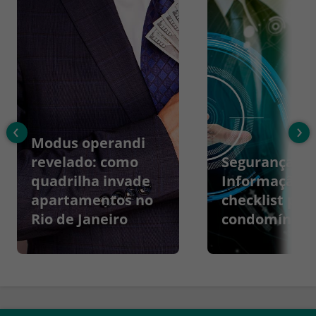
‹
›
Modus operandi
revelado: como
Segurança da
quadrilha invade
Informação:
apartamentos no
checklist par
Rio de Janeiro
condomínios