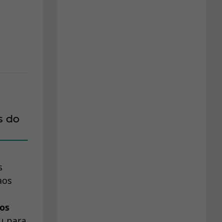
s do
s
aos
os
u para