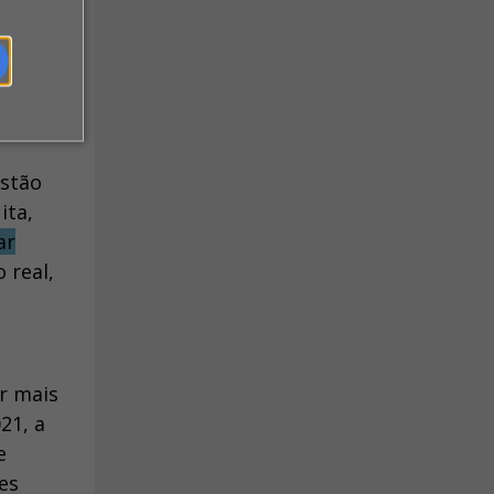
estão
ita,
ar
 real,
r mais
21, a
e
es