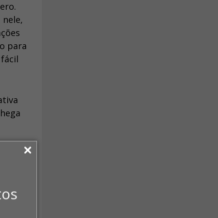
ero.
 nele,
ações
to para
fácil
tiva
chega
% em
no
tos