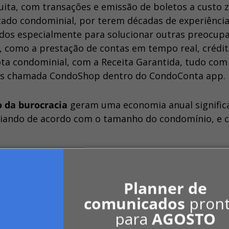
ita, com transações e emissão de boletos a custo z
cado condominial, por terem décadas de experiência
ados especialmente para solucionar outras preocup
, como a prestação de contas em tempo real, crédi
ta condominial, com a Receita Garantida, tudo com 
viços chamada CondoShop dentro do CondoConta app.
 da burocracia
geram uma economia anual significa
variando de acordo com o tamanho do condomínio, e 
 o CondoConta registrasse um crescimento de 3.026
, resultando também em um crescimento de 2000% 
Planner de
no.
comunicados
pron
para
AGOSTO
de de digitalização e de soluções financeiras