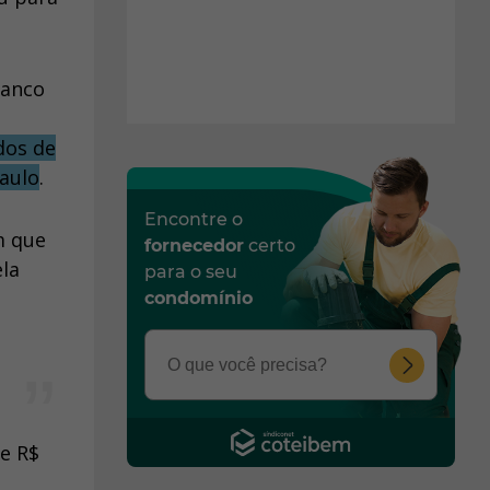
banco
dos de
aulo
.
Encontre o
m que
fornecedor
certo
ela
para o seu
condomínio
e R$