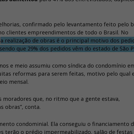
lhorias, confirmado pelo levantamento feito pelo 
 clientes empreendimentos de todo o Brasil. No
e
a realização de obras é o principal motivo dos pedi
 sendo que 29% dos pedidos vêm do estado de São P
s anos e meio assumiu como síndica do condomínio e
uitas reformas para serem feitas, motivo pelo qual 
eio mensal.
ais moradores que, no ritmo que a gente estava,
as obras”, conta.
mento condominial. Ela conseguiu o financiamento d
 terão o prédio impermeabilizado, salão de festas