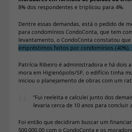
8% dos respondentes e triplicou para 4%.
Dentre essas demandas, está o pedido de me
para condomínios CondoConta, que tem como
levantamento, o CondoConta constatou qu
empréstimos feitos por condomínios (40%),
Patrícia Ribeiro é administradora e há doi
mora em Higienópolis/SP, o edifício tinha m
iniciou o planejamento de obras com um rat
“Fui reeleita e calculei junto dos dem
levaria cerca de 10 anos para concluir 
Foi então que decidiram buscar um financia
500.000,00 com o CondoConta e os moradores