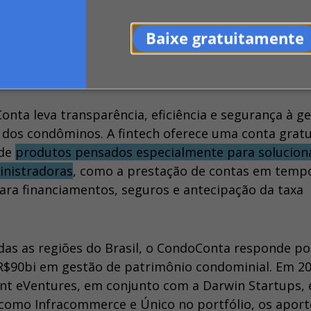
do”, finaliza Rodrigo.
Baixe gratuitamente
nta leva transparência, eficiência e segurança à g
 dos condôminos. A fintech oferece uma conta gratu
 de
produtos pensados especialmente para solucion
inistradoras
, como a prestação de contas em tempo
ara financiamentos, seguros e antecipação da taxa
as as regiões do Brasil, o CondoConta responde po
 R$90bi em gestão de patrimônio condominial. Em 20
int eVentures, em conjunto com a Darwin Startups, 
 como Infracommerce e Único no portfólio, os aport