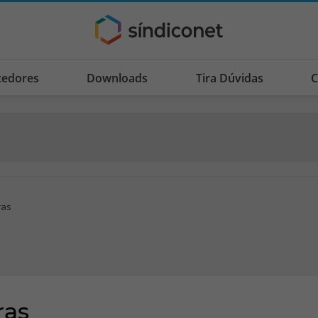
cedores
Downloads
Tira Dúvidas
C
ras
ras