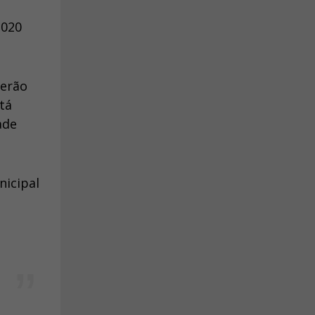
2020
berão
tá
ade
nicipal