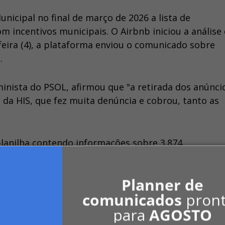
nicipal no final de março de 2026 a lista de
 incentivos municipais. O Airbnb iniciou a análise
feira (4), a plataforma enviou o comunicado sobre
.
minista do PSOL, afirmou que "a retirada dos anúnci
I da HIS, que fez muita denúncia e cobrou, tanto as
planilha contendo informações sobre 3.874
a capital. Os dados abrangem o período entre janei
 507.200 unidades habitacionais.
Planner de
comunicados
pron
gorias. A primeira compreende 68.410 unidades de
para
AGOSTO
inadas a famílias com renda até 3 salários mínimos. 