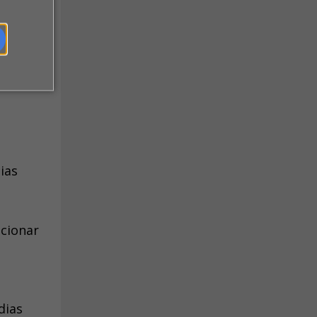
lias
P),
inação
ias
ecionar
dias