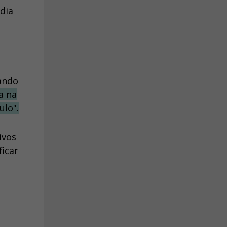
dia
mando
a na
ulo".
ivos
ficar