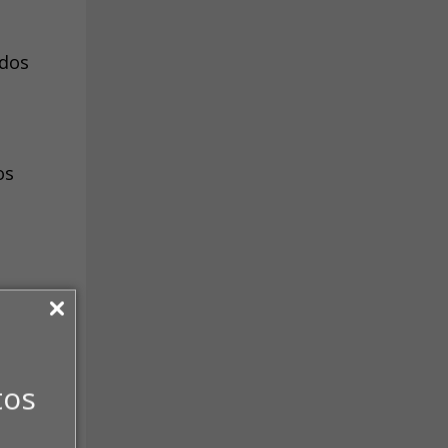
 dos
os
ro de
tos
A