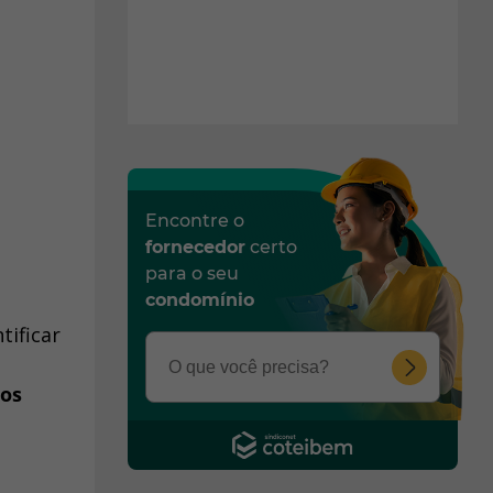
Encontre o
fornecedor
certo
para o seu
condomínio
ificar
dos