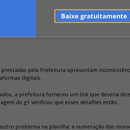
o de Interesse Social 2 (HIS-2), voltadas para famí
59.956 unidades de Habitação de Mercado Popular (HM
Baixe gratuitamente
uarta registra 74.189 unidades residenciais sem dest
prestadas pela Prefeitura apresentam inconsistênc
aformas digitais.
ados, a prefeitura forneceu um link que deveria dir
tagem do g1 verificou que esses detalhes estão
ou outro problema na planilha: a numeração das mora