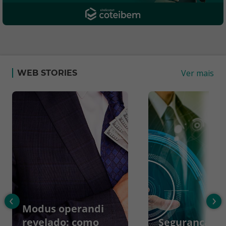
Ver mais
WEB STORIES
‹
›
Modus operandi
revelado: como
Segurança da