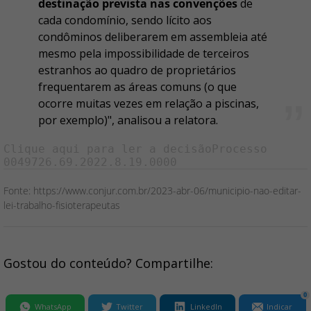
destinação prevista nas convenções
de
cada condomínio, sendo lícito aos
condôminos deliberarem em assembleia até
mesmo pela impossibilidade de terceiros
estranhos ao quadro de proprietários
frequentarem as áreas comuns (o que
ocorre muitas vezes em relação a piscinas,
por exemplo)", analisou a relatora.
Clique
aqui
para ler a decisãoProcesso
0049726.69.2022.8.19.0000
Fonte: https://www.conjur.com.br/2023-abr-06/municipio-nao-editar-
lei-trabalho-fisioterapeutas
Gostou do conteúdo? Compartilhe:
0
WhatsApp
Twitter
LinkedIn
Indicar