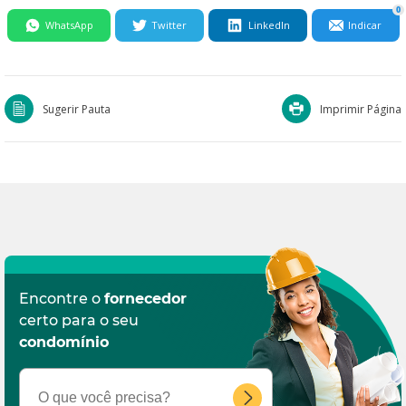
0
WhatsApp
Twitter
LinkedIn
Indicar
Sugerir Pauta
Imprimir Página
Encontre o
fornecedor
certo para o seu
condomínio