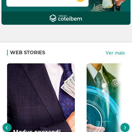
Ver mais
WEB STORIES
‹
›
Modus operandi