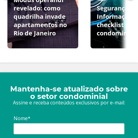
revelado: como
Segurança da
quadrilha invade
Informação:
apartamentos no
checklist par
Rio de Janeiro
condomínios
Mantenha-se atualizado sobre
o setor condominial
Assine e receba conteúdos exclusivos por e-mail:
Nome*