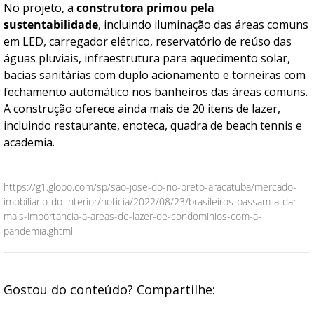
No projeto, a
construtora primou pela
sustentabilidade
, incluindo iluminação das áreas comuns
em LED, carregador elétrico, reservatório de reúso das
águas pluviais, infraestrutura para aquecimento solar,
bacias sanitárias com duplo acionamento e torneiras com
fechamento automático nos banheiros das áreas comuns.
A construção oferece ainda mais de 20 itens de lazer,
incluindo restaurante, enoteca, quadra de beach tennis e
academia.
https://g1.globo.com/sp/sao-jose-do-rio-preto-aracatuba/mercado-
imobiliario-do-interior/noticia/2022/08/23/brasileiros-passam-a-dar-
mais-importancia-a-areas-de-lazer-de-condominios-com-a-
pandemia.ghtml
Gostou do conteúdo? Compartilhe: