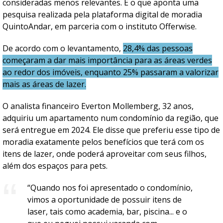
consideradas menos relevantes. É o que aponta uma
pesquisa realizada pela plataforma digital de moradia
QuintoAndar, em parceria com o instituto Offerwise.
De acordo com o levantamento,
28,4% das pessoas
começaram a dar mais importância para as áreas verdes
ao redor dos imóveis, enquanto 25% passaram a valorizar
mais as áreas de lazer.
O analista financeiro Everton Mollemberg, 32 anos,
adquiriu um apartamento num condomínio da região, que
será entregue em 2024. Ele disse que preferiu esse tipo de
moradia exatamente pelos benefícios que terá com os
itens de lazer, onde poderá aproveitar com seus filhos,
além dos espaços para pets.
“Quando nos foi apresentado o condomínio,
vimos a oportunidade de possuir itens de
laser, tais como academia, bar, piscina... e o