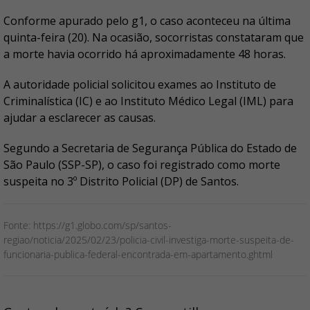
Conforme apurado pelo g1, o caso aconteceu na última
quinta-feira (20). Na ocasião, socorristas constataram que
a morte havia ocorrido há aproximadamente 48 horas.
A autoridade policial solicitou exames ao Instituto de
Criminalística (IC) e ao Instituto Médico Legal (IML) para
ajudar a esclarecer as causas.
Segundo a Secretaria de Segurança Pública do Estado de
São Paulo (SSP-SP), o caso foi registrado como morte
suspeita no 3º Distrito Policial (DP) de Santos.
Fonte: https://g1.globo.com/sp/santos-
regiao/noticia/2025/02/23/policia-civil-investiga-morte-suspeita-de-
funcionaria-publica-federal-encontrada-em-apartamento.ghtml