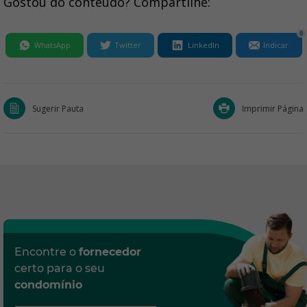
Gostou do conteúdo? Compartilhe:
0
WhatsApp
Twitter
LinkedIn
Indicar
Sugerir Pauta
Imprimir Página
Encontre o
fornecedor
certo para o seu
condomínio