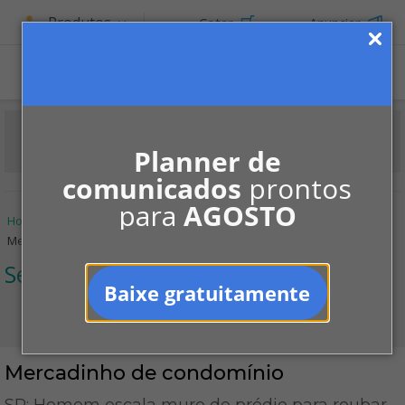
Produtos
Cotar
Anunciar
Planner de
comunicados
prontos
para
AGOSTO
Home
Informe-se
Notícias
Segurança
Mercadinho de condomínio
Segurança
Baixe gratuitamente
Mercadinho de condomínio