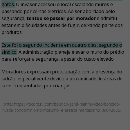
gatos.
O invasor acessou o local escalando muros e
passando por cercas elétricas. Ao ser abordado pelo
segurança,
tentou se passar por morador
e admitiu
estar em dificuldades antes de fugir, deixando parte dos
produtos.
Este foi o segundo incidente em quatro dias, segundo o
síndico.
A administração planeja elevar o muro do prédio
para reforçar a segurança, apesar do custo elevado.
Moradores expressam preocupação com a presença do
ladrão, especialmente devido à proximidade de áreas de
lazer frequentadas por crianças.
Fonte: https://record.r7.com/balanco-geral-manha/video/bandido-
invade-condominio-no-morumbi-e-assalta-mercadinho-09042025/