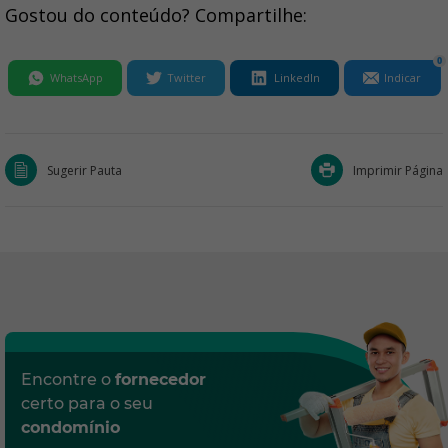
Gostou do conteúdo? Compartilhe:
0
WhatsApp
Twitter
LinkedIn
Indicar
Sugerir Pauta
Imprimir Página
Encontre o
fornecedor
certo para o seu
condomínio