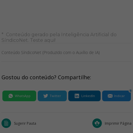
* Conteúdo gerado pela Inteligência Artificial do
SíndicoNet.
Teste aqui
!
Conteúdo SíndicoNet (Produzido com o Auxílio de IA)
Gostou do conteúdo? Compartilhe:
0
WhatsApp
Twitter
LinkedIn
Indicar
Sugerir Pauta
Imprimir Página