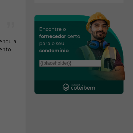
Encontre o
fornecedor
certo
denou a
para o seu
mento
condomínio