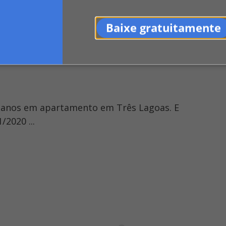
é condenada por vagas pequenas ... Condo
Baixe gratuitamente
por danos em um veículo.
anos em apartamento em Três Lagoas. E
/2020 ...