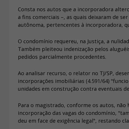
Consta nos autos que a incorporadora alte
a fins comerciais –, as quais deixaram de s
autônoma, pertencentes à incorporadora, qu
O condomínio requereu, na Justiça, a nulida
Também pleiteou indenização pelos aluguéis
pedidos parcialmente procedentes.
Ao analisar recurso, o relator no TJ/SP, de
incorporações imobiliárias (4.591/64) "func
unidades em construção contra eventuais d
Para o magistrado, conforme os autos, não
incorporação das vagas do condomínio, "ta
deu em face de exigência legal", restando cla