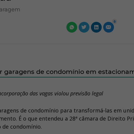
garagem
0
ar garagens de condomínio em estaciona
ncorporação das vagas violou previsão legal
garagens de condomínio para transformá-las em uni
ento. É o que entendeu a 28ª câmara de Direito Pr
o de condomínio.