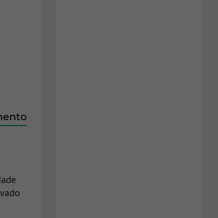
mento
dade
ivado