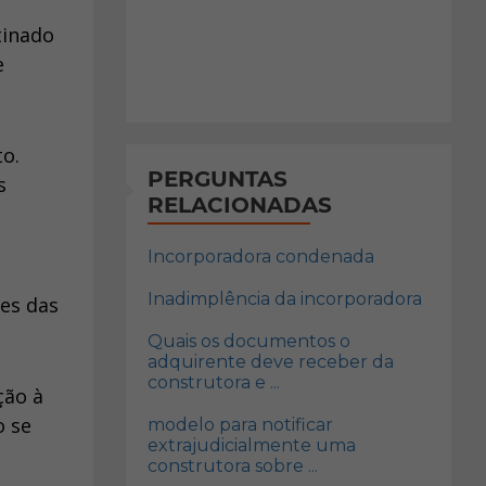
tinado
e
to.
PERGUNTAS
s
RELACIONADAS
Incorporadora condenada
Inadimplência da incorporadora
res das
Quais os documentos o
adquirente deve receber da
construtora e ...
ção à
o se
modelo para notificar
extrajudicialmente uma
construtora sobre ...