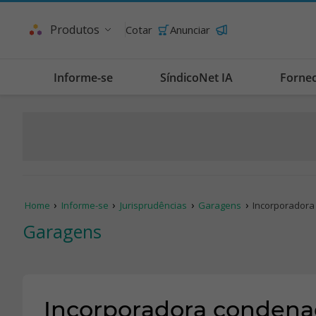
Produtos
Cotar
Anunciar
Informe-se
SíndicoNet IA
Forne
Home
Informe-se
Jurisprudências
Garagens
Incorporador
Garagens
Incorporadora conden