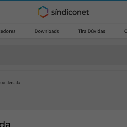
cedores
Downloads
Tira Dúvidas
C
a condenada
ada