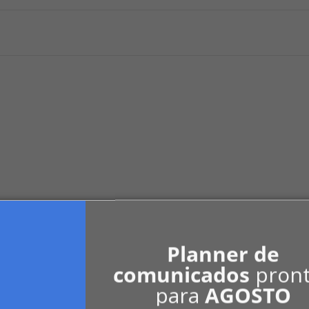
ou estacionamento em garagem de condomí
nização.
Planner de
comunicados
pron
para
AGOSTO