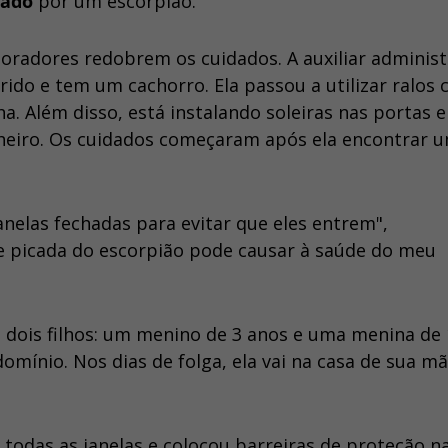
cado
por um escorpião.
oradores redobrem os cuidados. A auxiliar administ
ido e tem um cachorro. Ela passou a utilizar ralos
a. Além disso, está instalando soleiras nas portas e
nheiro. Os cuidados começaram após ela encontrar 
nelas fechadas para evitar que eles entrem",
e picada do escorpião pode causar à saúde do meu
s dois filhos: um menino de 3 anos e uma menina de
omínio. Nos dias de folga, ela vai na casa de sua mã
 todas as janelas e colocou barreiras de proteção n