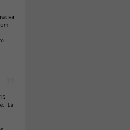
rativa
 com
um
 15
e. "Lá
as