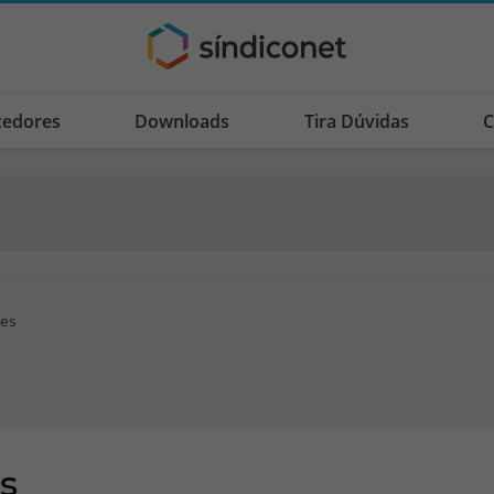
cedores
Downloads
Tira Dúvidas
C
ões
s