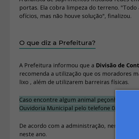
portas. Ela cobra limpeza do terreno. "Tod
ofícios, mas não houve solução", finalizou.
O que diz a Prefeitura?
A Prefeitura informou que a
Divisão de Con
recomenda a utilização que os moradores m
lixo , além de utilizarem barreiras físicas.
Caso encontre algum animal peçonhento, a or
Ouvidoria Municipal pelo telefone 0800-774-
De acordo com a administração, nenhum acid
neste ano.