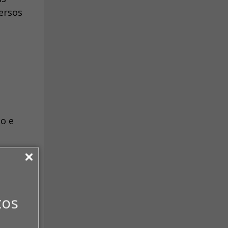
ersos
o e
tos
de