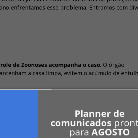
o ano enfrentamos esse problema. Entramos com div
trole de Zoonoses acompanha o caso
. O órgão
antenham a casa limpa, evitem o acúmulo de entulh
ientação é acionar o setor pelo 4610-8767, ou a
2007.
Planner de
comunicados
pron
ente envolvendo escorpiões foi registrado na cida
para
AGOSTO