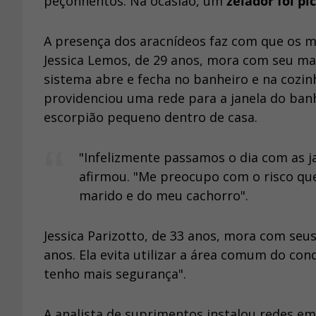
peçonhentos. Na ocasião, um
zelador foi pi
A presença dos aracnídeos faz com que os m
Jessica Lemos, de 29 anos, mora com seu mar
sistema abre e fecha no banheiro e na cozinh
providenciou uma rede para a janela do ba
escorpião pequeno dentro de casa.
"Infelizmente passamos o dia com as ja
afirmou. "Me preocupo com o risco qu
marido e do meu cachorro".
Jessica Parizotto, de 33 anos, mora com seu
anos. Ela evita utilizar a área comum do cond
tenho mais segurança".
A analista de suprimentos instalou redes em