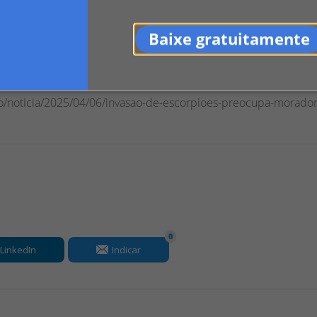
e Posturas identificou que o terreno é particular.
Baixe gratuitamente
tuado e notificado.
no/noticia/2025/04/06/invasao-de-escorpioes-preocupa-morado
0
LinkedIn
Indicar