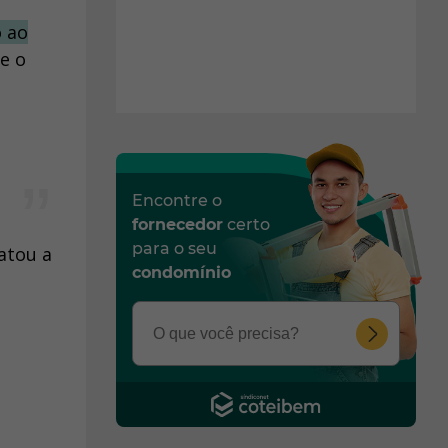
o ao
e o
Encontre o
fornecedor
certo
para o seu
atou a
condomínio