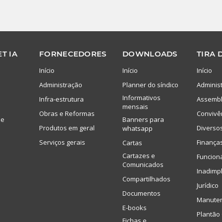
T IA
FORNECEDORES
DOWNLOADS
TIRA 
Início
Início
Início
Administração
Planner do síndico
Adminis
Informativos
Infra-estrutura
Assembl
mensais
Obras e Reformas
Convivê
de
Banners para
Produtos em geral
Diverso
whatsapp
Serviços gerais
Finança
Cartas
Cartazes e
Funcion
Comunicados
Inadimp
Compartilhados
Jurídico
Documentos
Manute
E-books
Plantão 
Fichas e