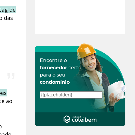
tag de
to das
u
Encontre o
fornecedor
certo
para o seu
condomínio
ões
te ao
o
bado,