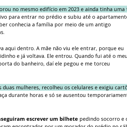
rou no mesmo edifício em 2023 e ainda tinha uma 
sitivo para entrar no prédio e subiu até o apartamen
uber conhecia a família por meio de um antigo
s.
ava aqui dentro. A mãe não viu ele entrar, porque eu
idinho e já voltava. Ele entrou. Quando fui até o me
a porta do banheiro, daí ele pegou e me torceu
duas mulheres, recolheu os celulares e exigiu cart
ça durante horas e só se ausentou temporariamen
nseguiram escrever um bilhete
pedindo socorro e 
foram encontrados por um morador do prédio no sá