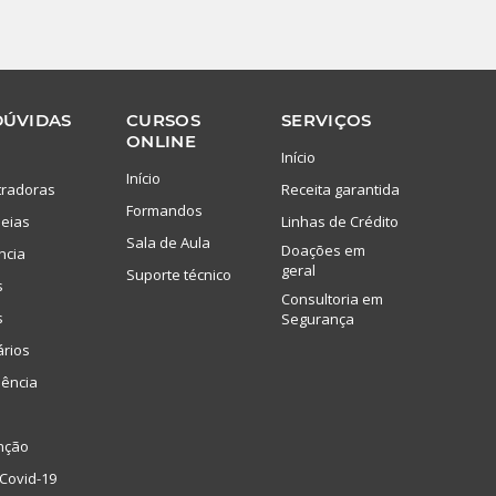
DÚVIDAS
CURSOS
SERVIÇOS
ONLINE
Início
Início
tradoras
Receita garantida
Formandos
eias
Linhas de Crédito
Sala de Aula
Doações em
ncia
geral
Suporte técnico
s
Consultoria em
s
Segurança
ários
lência
nção
Covid-19