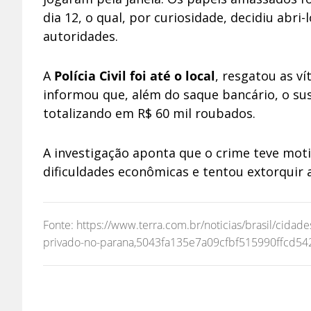
dia 12, o qual, por curiosidade, decidiu abri
autoridades.
A
Polícia Civil foi até o local
, resgatou as v
informou que, além do saque bancário, o su
totalizando em R$ 60 mil roubados.
A investigação aponta que o crime teve moti
dificuldades econômicas e tentou extorquir a
Fonte: https://www.terra.com.br/noticias/brasil/cid
privado-no-parana,5043fa135e7a09cfbf515990ffcd54