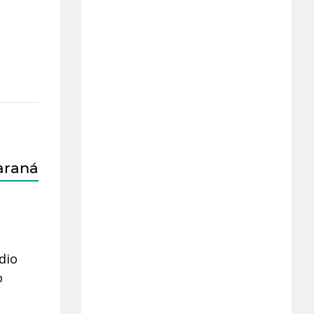
araná
dio
o