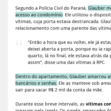
Segundo a Polícia Civil do Paraná,
Glauber mo
acesso ao condomínio
. Ele utilizou o dispo
vítimas, cuja porta estava destrancada. Gla
relacionamento com uma parente das vítima
"Então a hora que eu voltei, ele já est
deixei aberta a porta, porque eu ia rap
quarto, lá no final, ele estava atrás d
assim", disse uma das vítimas à RPC.
Dentro do apartamento, Glauber amarrou as 
bancários e senhas.
Ele as manteve sob amea
sair para sacar R$ 2 mil da conta da mãe.
Durante esse breve intervalo, as
vítimas co
jogaram pela janela. Os papéis amassados 