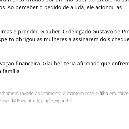
-los. Ao perceber o pedido de ajuda, ele acionou as
ítimas e prendeu Glauber. O delegado Gustavo de Pi
speito obrigou as mulheres a assinarem dois cheque
vação financeira. Glauber teria afirmado que enfren
 família.
ades/homem-invade-apartamento-e-mantem-mae-e-filha-em-carce
2bwndy08wg.html#google_vignette