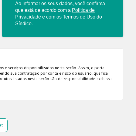
Ao informar os seus dados, você confirma
que está de acordo com a
Política de
Privacidade
e com os
T
ermos de Uso
do
Síndico.
s e serviços disponibilizados nesta seção. Assim, o portal
sendo sua contratação por conta e risco do usuário, que fica
odutos listados nesta seção são de responsabilidade exclusiva
et