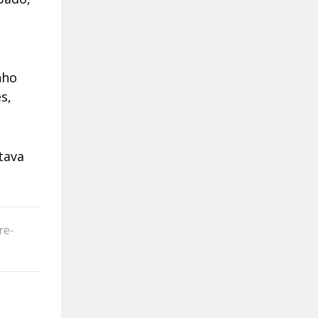
nho
s,
tava
re-