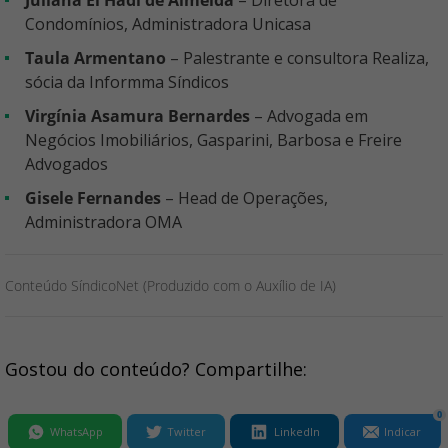
Juliana El Hadi de Almeida
– Diretora de
Condomínios, Administradora Unicasa
Taula Armentano
– Palestrante e consultora Realiza,
sócia da Informma Síndicos
Virgínia Asamura Bernardes
– Advogada em
Negócios Imobiliários, Gasparini, Barbosa e Freire
Advogados
Gisele Fernandes
– Head de Operações,
Administradora OMA
Conteúdo SíndicoNet (Produzido com o Auxílio de IA)
Gostou do conteúdo? Compartilhe:
0
WhatsApp
Twitter
LinkedIn
Indicar