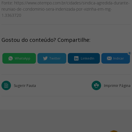
Fonte: https://www.otempo.com.br/cidades/sindica-agredida-durante-
reuniao-de-condominio-sera-indenizada-por-vizinha-em-mg-
1.3363720
Gostou do conteúdo? Compartilhe:
0
WhatsApp
Twitter
LinkedIn
Indicar
Sugerir Pauta
Imprimir Página