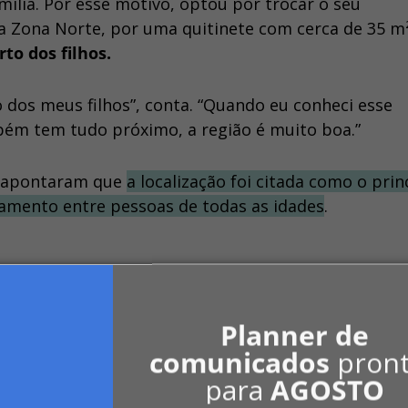
mília. Por esse motivo, optou por trocar o seu
a Zona Norte, por uma quitinete com cerca de 35 m
to dos filhos.
 dos meus filhos”, conta. “Quando eu conheci esse
bém tem tudo próximo, a região é muito boa.”
m apontaram que
a localização foi citada como o prin
tamento entre pessoas de todas as idades
.
Planner de
o objetivo era realmente se mudar para um espaço m
comunicados
pron
Itaquera, Zona Leste da capital.
para
AGOSTO