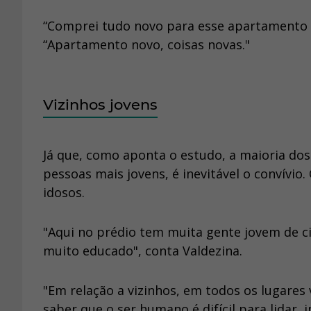
“Comprei tudo novo para esse apartamento e
“Apartamento novo, coisas novas."
Vizinhos jovens
Já que, como aponta o estudo, a maioria d
pessoas mais jovens, é inevitável o convívi
idosos.
"Aqui no prédio tem muita gente jovem de c
muito educado", conta Valdezina.
"Em relação a vizinhos, em todos os lugare
saber que o ser humano é difícil para lidar,