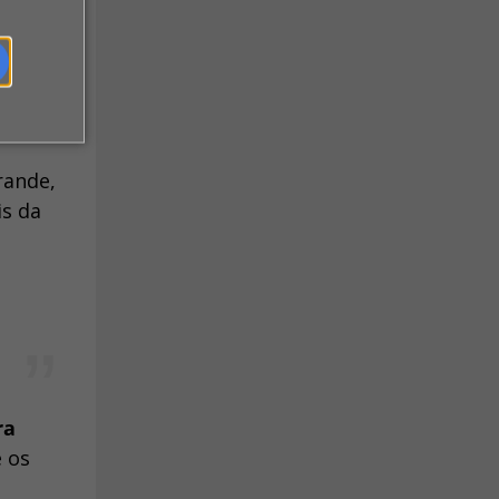
rande,
is da
ra
e os