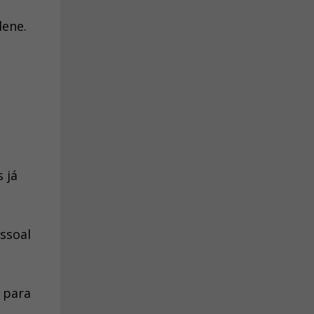
lene.
 já
ssoal
 para