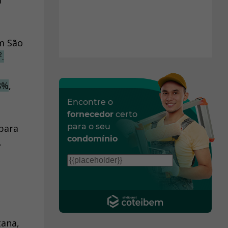
a
m São
.
8%
,
Encontre o
fornecedor
certo
para o seu
para
condomínio
.
tana,