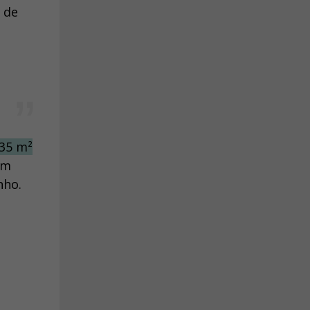
 de
35 m²
om
nho.