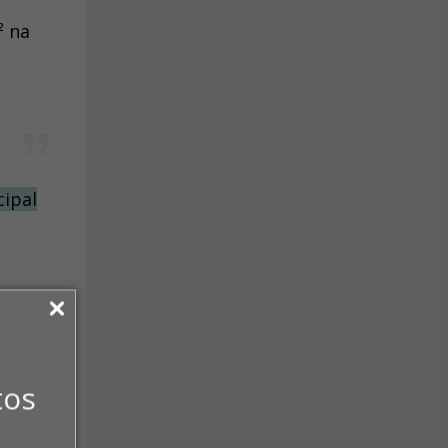
² na
cipal
enor.
tos