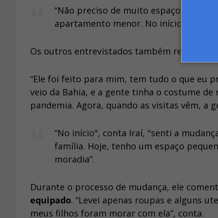
“Não preciso de muito espaço e aqui
d
apartamento menor. No início, a adapta
Os outros entrevistados também relatam 
“Ele foi feito para mim, tem tudo o que eu p
veio da Bahia, e a gente tinha o costume d
pandemia. Agora, quando as visitas vêm, a g
“No início", conta Iraí, "senti a mu
família. Hoje, tenho um espaço peque
moradia”.
Durante o processo de mudança, ele comen
equipado
. “Levei apenas roupas e alguns ut
meus filhos foram morar com ela”, conta.