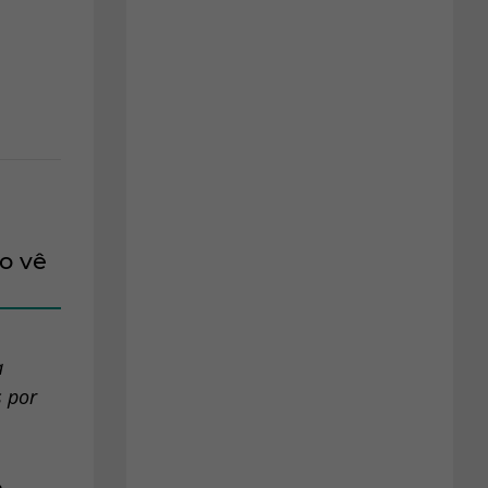
o vê
a
 por