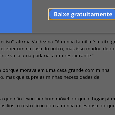
á menos trabalho
”, diz. “Amei morar nesse
ção foi difícil, mas hoje não troco por nada.”
Baixe gratuitamente
que se acostumaram rápido com
menos cômodos
.
reciso”, afirma Valdezina. “A minha família é muito g
e receber um na casa do outro, mas isso mudou depo
ente vai a uma padaria, a um restaurante.”
dança porque morava em uma casa grande com minha
no, mas que supre as minhas necessidades de
ta que não levou nenhum móvel porque o
lugar já e
ensílios, o resto ficou com a minha ex-esposa porqu