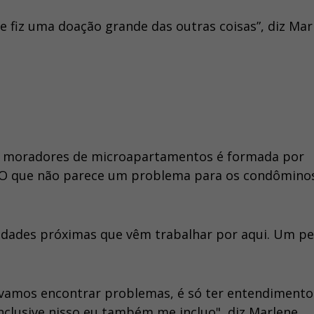
 fiz uma doação grande das outras coisas”, diz Mar
os moradores de microapartamentos é formada por
o. O que não parece um problema para os condôminos
idades próximas que vêm trabalhar por aqui. Um pe
s vamos encontrar problemas, é só ter entendimento
 inclusive nisso eu também me incluo", diz Marlene.