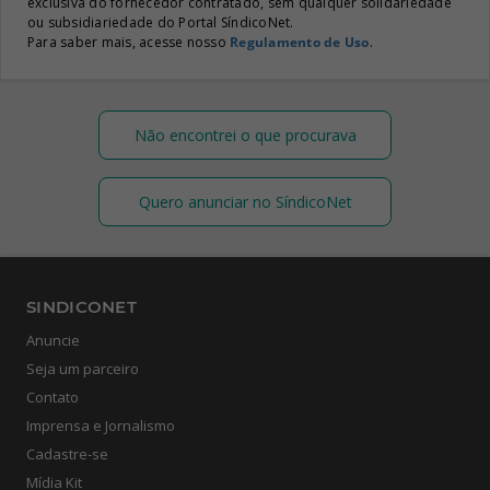
exclusiva do fornecedor contratado, sem qualquer solidariedade
ou subsidiariedade do Portal SíndicoNet.
Para saber mais, acesse nosso
Regulamento de Uso
.
Não encontrei o que procurava
Quero anunciar no SíndicoNet
SINDICONET
Anuncie
Seja um parceiro
Contato
Imprensa e Jornalismo
Cadastre-se
Mídia Kit