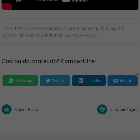
Fonte: https://amazonasatual.com.br/moradora-quebra-loja-em-
condominio-residencial-de-manaus-veja-o-video/
Gostou do conteúdo? Compartilhe:
0
WhatsApp
Twitter
LinkedIn
Indicar
Sugerir Pauta
Imprimir Página