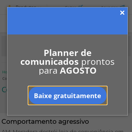
Produtos
Cotar
Anunciar
Planner de
comunicados
prontos
para
AGOSTO
Home
Informe-se
Notícias
Convivência
Comportamento agressivo
Convivência
Baixe gratuitamente
Comportamento agressivo