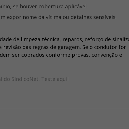
io, se houver cobertura aplicável.
m expor nome da vítima ou detalhes sensíveis.
dade de limpeza técnica, reparos, reforço de sinaliz
e revisão das regras de garagem. Se o condutor for
podem ser cobrados conforme provas, convenção e
al do SíndicoNet.
Teste aqui
!