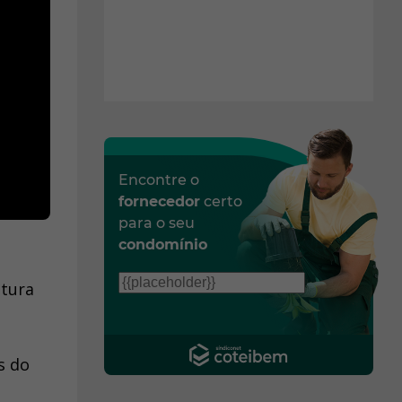
Encontre o
fornecedor
certo
para o seu
condomínio
tura
s do