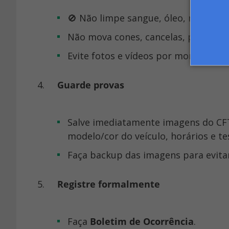
🚫 Não limpe sangue, óleo, marcas
Não mova cones, cancelas, portões, 
Evite fotos e vídeos por moradores
Guarde provas
Salve imediatamente imagens do CFTV, registros de acesso, livro de ocorrências, placa,
modelo/cor do veículo, horários e t
Faça backup das imagens para evita
Registre formalmente
Faça
Boletim de Ocorrência
.