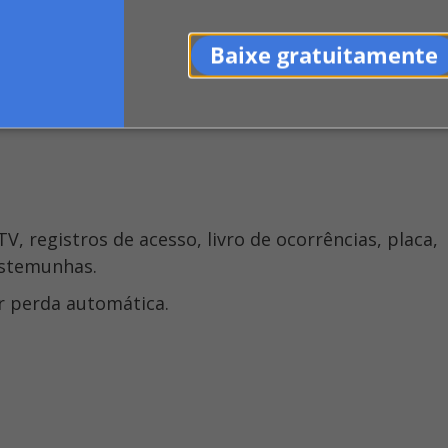
 de frenagem ou destroços.
Baixe gratuitamente
veículo ou pertences.
, especialmente em grupos.
estemunhas.
r perda automática.