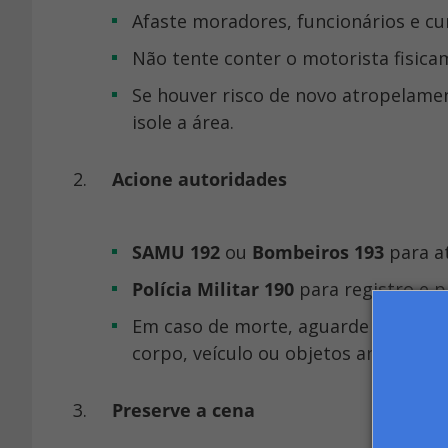
Afaste moradores, funcionários e cu
Não tente conter o motorista fisica
Se houver risco de novo atropelamento, incêndio, vazamento ou estrutura comprometida,
isole a área.
Acione autoridades
SAMU 192
ou
Bombeiros 193
para a
Polícia Militar 190
para registro e pr
Em caso de morte, aguarde Polícia Civil, perícia e IML. ⚠️ O condomínio não deve remover
corpo, veículo ou objetos antes da li
Preserve a cena