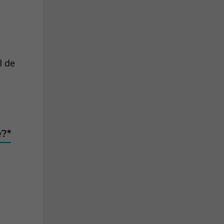
.
l de
?*