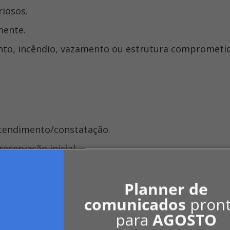
riosos.
mente.
tendimento/constatação.
eservação inicial.
beração oficial.
Planner de
comunicados
pron
para
AGOSTO