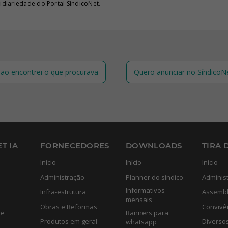
diariedade do Portal SíndicoNet.
ão encontrei o que procurava
Quero anunciar no SíndicoN
T IA
FORNECEDORES
DOWNLOADS
TIRA 
Início
Início
Início
Administração
Planner do síndico
Adminis
Informativos
Infra-estrutura
Assembl
mensais
Obras e Reformas
Convivê
de
Banners para
Produtos em geral
Diverso
whatsapp