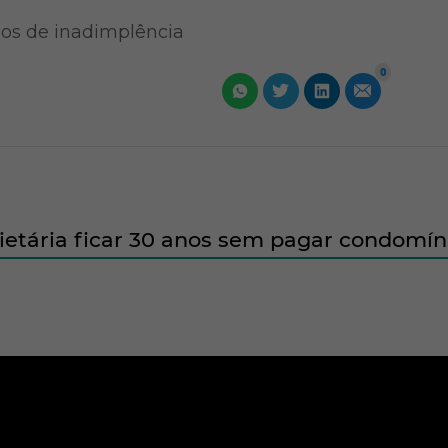
os de inadimplência
0
rietária ficar 30 anos sem pagar condomín