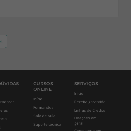
et
DÚVIDAS
CURSOS
SERVIÇOS
ONLINE
Início
Início
tradoras
Receita garantida
Formandos
eias
Linhas de Crédito
Sala de Aula
Doações em
ncia
geral
Suporte técnico
s
Consultoria em