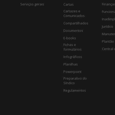
Serviços gerais
Finança
Cartas
Cartazes e
Funcion
Comunicados
Inadimp
Compartilhados
Jurídico
Documentos
Manute
E-books
Plantão 
Fichas e
Central 
formulários
Infográficos
Planilhas
Powerpoint
Preparativo do
Síndico
Regulamentos