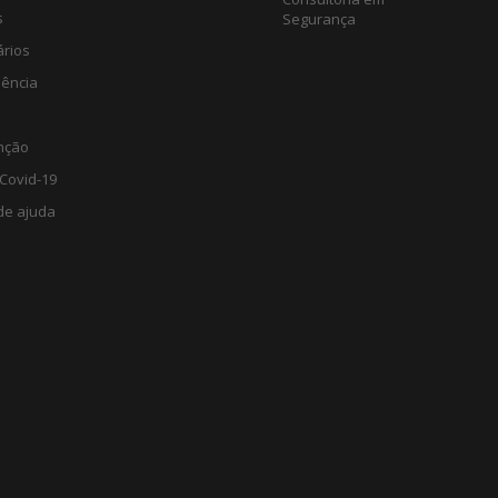
s
Segurança
ários
lência
nção
Covid-19
de ajuda