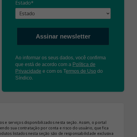
Estado*
: O que é?
enganosas!
pre
Assinar newsletter
Ao informar os seus dados, você confirma
que está de acordo com a
Política de
Privacidade
e com os
T
ermos de Uso
do
Síndico.
s e serviços disponibilizados nesta seção. Assim, o portal
sendo sua contratação por conta e risco do usuário, que fica
odutos listados nesta seção são de responsabilidade exclusiva