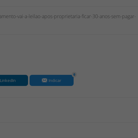
tamento-vai-a-leilao-apos-proprietaria-ficar-30-anos-sem-pagar-
0
LinkedIn
Indicar