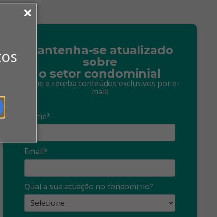
Mantenha-se atualizado
tos
sobre
o setor condominial
Assine e receba conteúdos exclusivos por e-
mail:
Nome*
Email*
Síndico
profissional:
Ina
Qual a sua atuação no condomínio?
cuidado com as
con
propagandas
ent