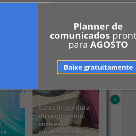
Planner de
Ver mais
comunicados
pron
para
AGOSTO
Baixe gratuitamente
›
Caixa de gordura
da
do condomínio:
:
você está
ara
cuidando bem