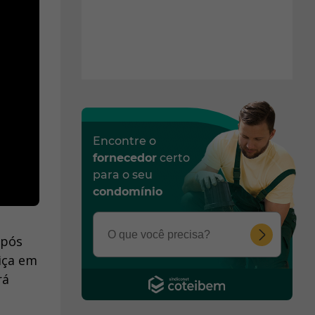
Encontre o
fornecedor
certo
para o seu
condomínio
após
iça em
rá