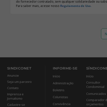
do fornecedor contratado, sem qualquer solidariedade ou subsi
Para saber mais, acesse nosso
Regulamento de Uso
.
N
SINDICONET
INFORME-SE
SÍNDICONE
Anuncie
Início
Início
Seja um parceiro
Consultor
Administração
Condominial
Contato
Boletins
Comunicados
Imprensa e
Colunistas
Jornalismo
Comparador 
Convivência
orçamentos
Cadastre-se