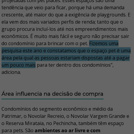
projetadas com pet places. Esses espaços são uma
tendência que veio para ficar, porque há uma demanda
crescente, até maior do que a exigência de playgrounds. E
ela vem dos mais variados perfis de renda; tanto que o
grupo procura incluí-los até nos empreendimentos mais
econômicos. É muito mais fácil e seguro não precisar sair
do condomínio para brincar com o pet.
Fizemos uma
pesquisa este ano e constatamos que o espaço pet é uma
área pela qual as pessoas estariam dispostas até a pagar
um pouco mais
para ter dentro dos condomínios",
adiciona.
Área influencia na decisão de compra
Condomínios do segmento econômico e médio da
Patrimar, o Novolar Recreio, o Novolar Vargem Grande e
o Reserva Mirataia, no Pechincha, também têm espaço
para pets. São
ambientes ao ar livre e com