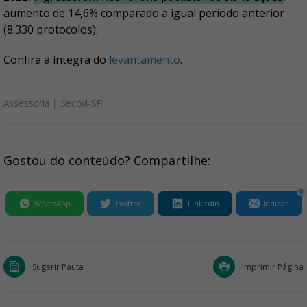
aumento de 14,6% comparado a igual período anterior
(8.330 protocolos).
Confira a íntegra do
levantamento
.
Assessoria | Secovi-SP
Gostou do conteúdo? Compartilhe:
0
WhatsApp
Twitter
LinkedIn
Indicar
Sugerir Pauta
Imprimir Página