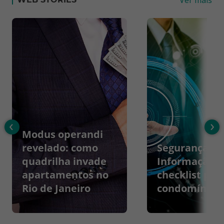
‹
›
Modus operandi
revelado: como
Segurança da
quadrilha invade
Informação:
apartamentos no
checklist par
Rio de Janeiro
condomínios