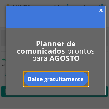
Produtos
Cotar
Anunciar
Planner de
comunicados
prontos
para
AGOSTO
Home
Informe-se
Administração
Fui eleito síndico
Organize as despesas
Fui eleito síndico
Baixe gratuitamente