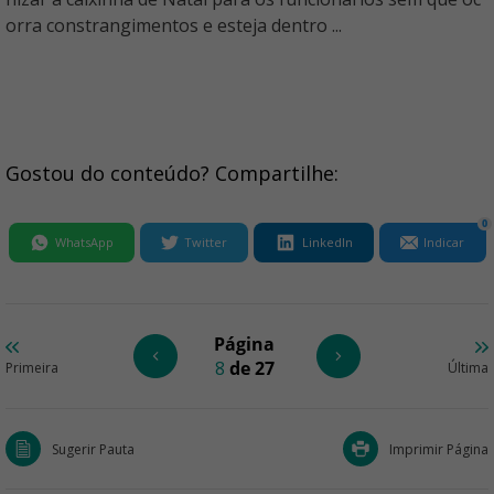
orra constrangimentos e esteja dentro ...
Gostou do conteúdo? Compartilhe:
0
WhatsApp
Twitter
LinkedIn
Indicar
Página
8
de 27
Primeira
Última
Sugerir Pauta
Imprimir Página