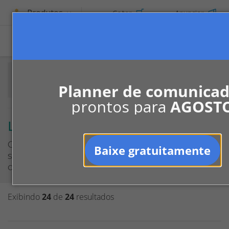
Produtos
Cotar
Anunciar
Planner de comunica
prontos para
AGOST
Leis, normas e regras
Conteúdos para moradores de condomínio
Baixe gratuitamente
sobre leis, normas e regras da vida em
condomínio.
Exibindo
24
de
24
resultados