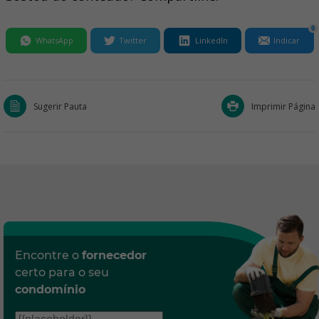
0
WhatsApp
Twitter
LinkedIn
Indicar
Sugerir Pauta
Imprimir Página
Encontre o
fornecedor
certo para o seu
condomínio