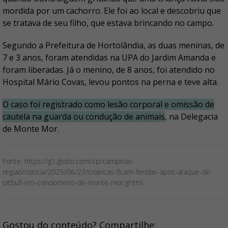
mordida por um cachorro. Ele foi ao local e descobriu que
se tratava de seu filho, que estava brincando no campo.
Segundo a Prefeitura de Hortolândia, as duas meninas, de
7 e 3 anos, foram atendidas na UPA do Jardim Amanda e
foram liberadas. Já o menino, de 8 anos, foi atendido no
Hospital Mário Covas, levou pontos na perna e teve alta.
O caso foi registrado como lesão corporal e omissão de
cautela na guarda ou condução de animais
, na Delegacia
de Monte Mor.
Fonte: https://g1.globo.com/sp/campinas-
regiao/noticia/2025/06/23/criancas-ficam-feridas-apos-ataque-de-
pitbull-em-condominio-de-monte-mor.ghtml
Gostou do conteúdo? Compartilhe: