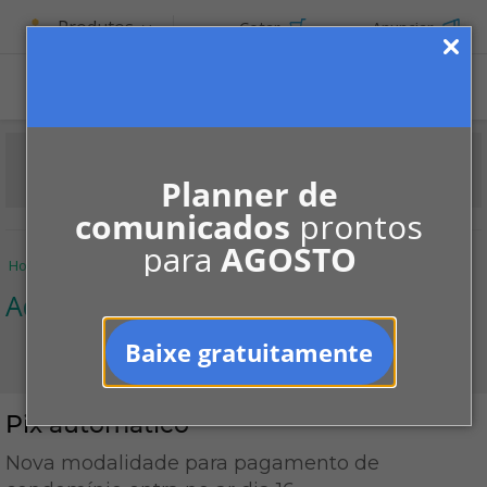
Produtos
Cotar
Anunciar
Planner de
comunicados
prontos
para
AGOSTO
Home
Informe-se
Notícias
Administração
Pix automático
Administração
Baixe gratuitamente
Pix automático
Nova modalidade para pagamento de