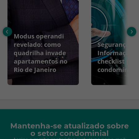
‹
›
Modus operandi
revelado: como
Segurança da
quadrilha invade
Informação:
apartamentos no
checklist par
Rio de Janeiro
condomínios
Mantenha-se atualizado sobre
o setor condominial