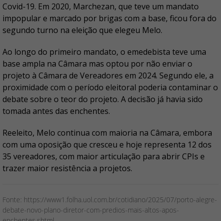
Covid-19. Em 2020, Marchezan, que teve um mandato
impopular e marcado por brigas com a base, ficou fora do
segundo turno na eleição que elegeu Melo.
Ao longo do primeiro mandato, o emedebista teve uma
base ampla na Câmara mas optou por não enviar o
projeto à Câmara de Vereadores em 2024. Segundo ele, a
proximidade com o período eleitoral poderia contaminar o
debate sobre o teor do projeto. A decisão já havia sido
tomada antes das enchentes.
Reeleito, Melo continua com maioria na Câmara, embora
com uma oposição que cresceu e hoje representa 12 dos
35 vereadores, com maior articulação para abrir CPIs e
trazer maior resistência a projetos.
Fonte: https://www1.folha.uol.com.br/cotidiano/2025/07/porto-alegre-
debate-novo-plano-diretor-com-predios-mais-altos-apos-
enchentes.shtml