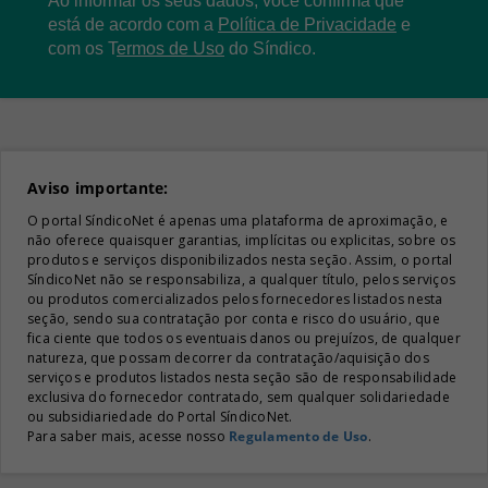
Ao informar os seus dados, você confirma que
está de acordo com a
Política de Privacidade
e
com os
T
ermos de Uso
do Síndico.
Aviso importante:
O portal SíndicoNet é apenas uma plataforma de aproximação, e
não oferece quaisquer garantias, implícitas ou explicitas, sobre os
produtos e serviços disponibilizados nesta seção. Assim, o portal
SíndicoNet não se responsabiliza, a qualquer título, pelos serviços
ou produtos comercializados pelos fornecedores listados nesta
seção, sendo sua contratação por conta e risco do usuário, que
fica ciente que todos os eventuais danos ou prejuízos, de qualquer
natureza, que possam decorrer da contratação/aquisição dos
serviços e produtos listados nesta seção são de responsabilidade
exclusiva do fornecedor contratado, sem qualquer solidariedade
ou subsidiariedade do Portal SíndicoNet.
Para saber mais, acesse nosso
Regulamento de Uso
.