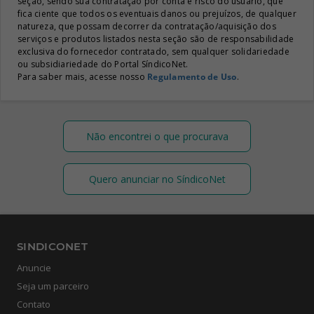
seção, sendo sua contratação por conta e risco do usuário, que
fica ciente que todos os eventuais danos ou prejuízos, de qualquer
natureza, que possam decorrer da contratação/aquisição dos
serviços e produtos listados nesta seção são de responsabilidade
exclusiva do fornecedor contratado, sem qualquer solidariedade
ou subsidiariedade do Portal SíndicoNet.
Para saber mais, acesse nosso
Regulamento de Uso
.
Não encontrei o que procurava
Quero anunciar no SíndicoNet
SINDICONET
Anuncie
Seja um parceiro
Contato