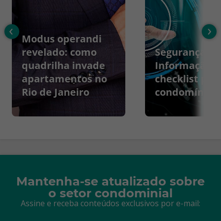
‹
›
Modus operandi
revelado: como
Segurança da
quadrilha invade
Informação:
apartamentos no
checklist par
Rio de Janeiro
condomínios
Mantenha-se atualizado sobre
o setor condominial
Assine e receba conteúdos exclusivos por e-mail: