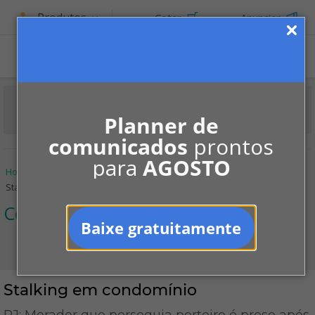
Produtos
Cotar
Anunciar
ASSINE
Planner de
comunicados
prontos
para
AGOSTO
Home
Informe-se
Notícias
Convivência
Stalking em condomínio
Convivência
Baixe gratuitamente
Stalking em condomínio