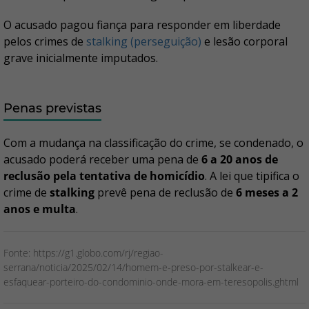
O acusado pagou fiança para responder em liberdade
pelos crimes de
stalking (perseguição)
e lesão corporal
grave inicialmente imputados.
Penas previstas
Com a mudança na classificação do crime, se condenado, o
acusado poderá receber uma pena de
6 a 20 anos de
reclusão pela tentativa de homicídio
. A lei que tipifica o
crime de
stalking
prevê pena de reclusão de
6 meses a 2
anos e multa
.
Fonte: https://g1.globo.com/rj/regiao-
serrana/noticia/2025/02/14/homem-e-preso-por-stalkear-e-
esfaquear-porteiro-do-condominio-onde-mora-em-teresopolis.ghtml