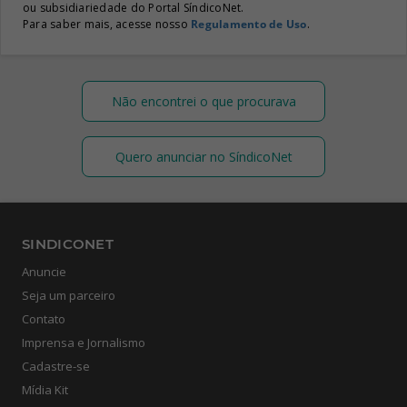
ou subsidiariedade do Portal SíndicoNet.
Para saber mais, acesse nosso
Regulamento de Uso
.
Não encontrei o que procurava
Quero anunciar no SíndicoNet
SINDICONET
Anuncie
Seja um parceiro
Contato
Imprensa e Jornalismo
Cadastre-se
Mídia Kit