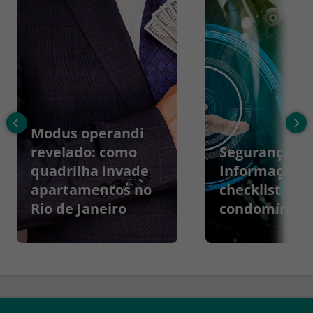
‹
›
Modus operandi
revelado: como
Segurança da
quadrilha invade
Informação:
apartamentos no
checklist par
Rio de Janeiro
condomínios