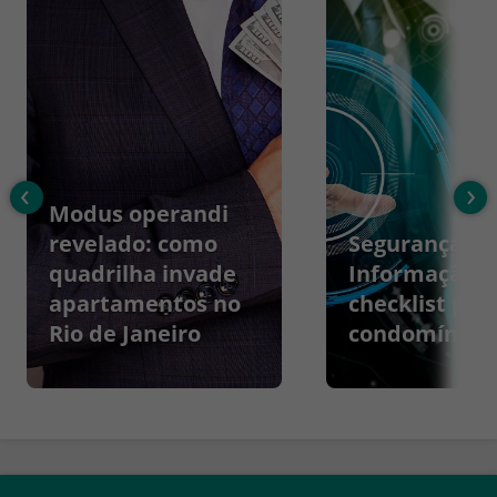
‹
›
Modus operandi
revelado: como
Segurança da
quadrilha invade
Informação:
apartamentos no
checklist par
Rio de Janeiro
condomínios