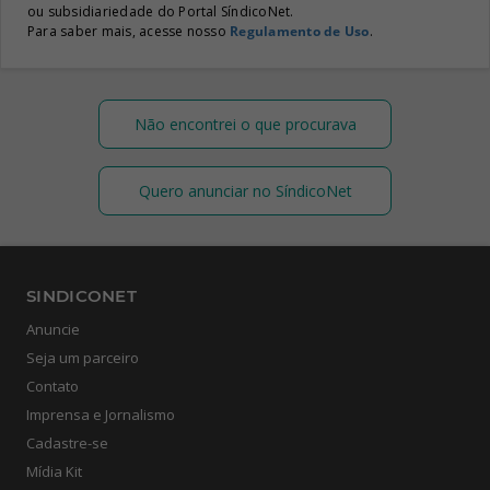
ou subsidiariedade do Portal SíndicoNet.
Para saber mais, acesse nosso
Regulamento de Uso
.
Não encontrei o que procurava
Quero anunciar no SíndicoNet
SINDICONET
Anuncie
Seja um parceiro
Contato
Imprensa e Jornalismo
Cadastre-se
Mídia Kit