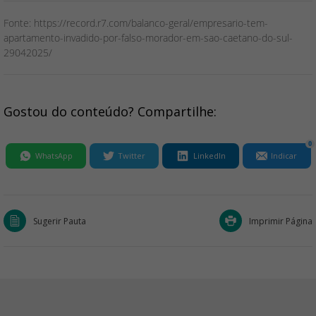
Fonte: https://record.r7.com/balanco-geral/empresario-tem-
apartamento-invadido-por-falso-morador-em-sao-caetano-do-sul-
29042025/
Gostou do conteúdo? Compartilhe:
0
WhatsApp
Twitter
LinkedIn
Indicar
Sugerir Pauta
Imprimir Página