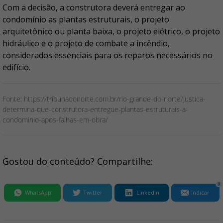
Com a decisão, a construtora deverá entregar ao
condomínio as plantas estruturais, o projeto
arquitetônico ou planta baixa, o projeto elétrico, o projeto
hidráulico e o projeto de combate a incêndio,
considerados essenciais para os reparos necessários no
edifício.
Fonte: https://tribunadonorte.com.br/rio-grande-do-norte/justica-
determina-que-construtora-entregue-plantas-estruturais-a-
condominio-apos-falhas-em-obra/
Gostou do conteúdo? Compartilhe:
0
WhatsApp
Twitter
LinkedIn
Indicar