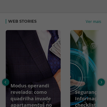
Ver mais
WEB STORIES
‹
›
Modus operandi
revelado: como
Segurança da
quadrilha invade
Informação:
apartamentos no
checklist par