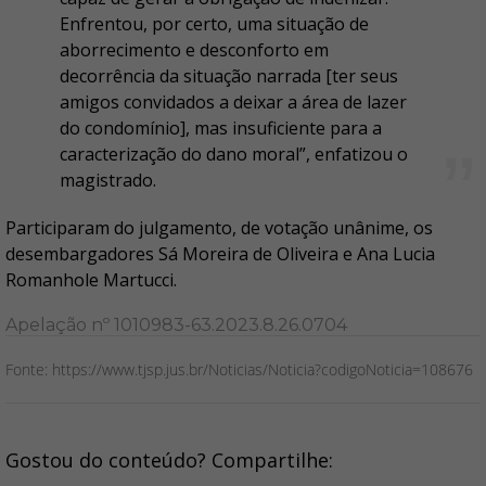
Enfrentou, por certo, uma situação de
aborrecimento e desconforto em
decorrência da situação narrada [ter seus
amigos convidados a deixar a área de lazer
do condomínio], mas insuficiente para a
caracterização do dano moral”, enfatizou o
magistrado.
Participaram do julgamento, de votação unânime, os
desembargadores Sá Moreira de Oliveira e Ana Lucia
Romanhole Martucci.
Apelação nº 1010983-63.2023.8.26.0704
Fonte: https://www.tjsp.jus.br/Noticias/Noticia?codigoNoticia=108676
Gostou do conteúdo? Compartilhe: