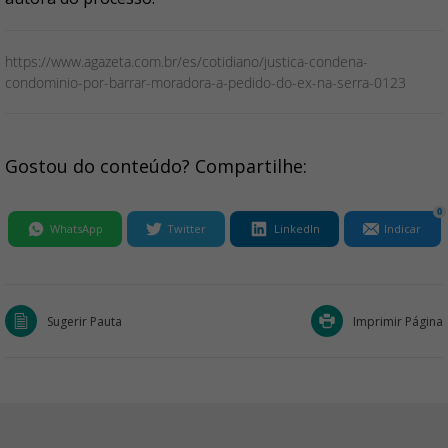
https://www.agazeta.com.br/es/cotidiano/justica-condena-
condominio-por-barrar-moradora-a-pedido-do-ex-na-serra-0123
Gostou do conteúdo? Compartilhe:
0
WhatsApp
Twitter
LinkedIn
Indicar
Sugerir Pauta
Imprimir Página