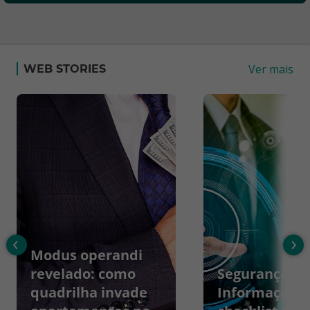
Ver mais
WEB STORIES
‹
›
Modus operandi
revelado: como
Segurança da
quadrilha invade
Informação: