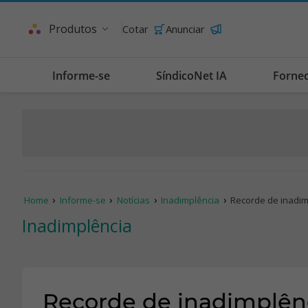
Produtos
Cotar
Anunciar
Informe-se
SíndicoNet IA
Forne
Home
Informe-se
Notícias
Inadimplência
Recorde de inadim
Inadimplência
Recorde de inadimplên