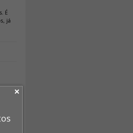
. É
s, já
tos