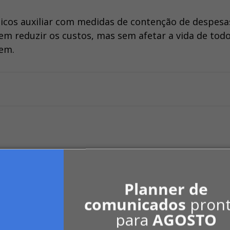
cos auxiliar com medidas de contenção de despesas
em reduzir os custos, mas sem afetar a vida de todo
bem.
Planner de
comunicados
pron
para
AGOSTO
minial no RJ retornou, em setembro, ao pa