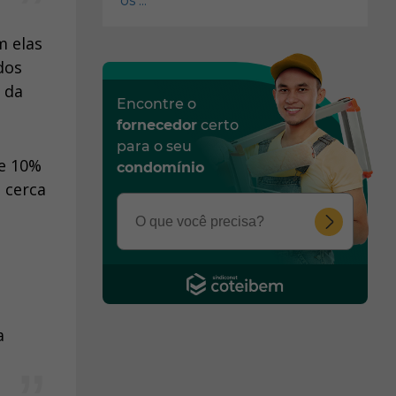
os ...
m elas
dos
 da
Encontre o
fornecedor
certo
para o seu
de 10%
condomínio
 cerca
a