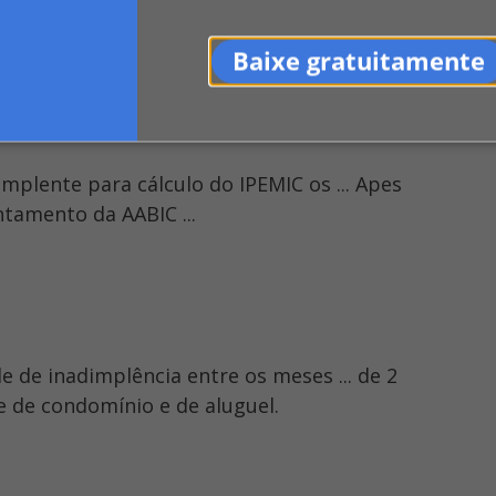
iu o recorde da série ...
Baixe gratuitamente
implente para cálculo do IPEMIC os ... Apes
ntamento da AABIC ...
de inadimplência entre os meses ... de 2
e de condomínio e de aluguel.