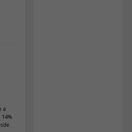
e a
e 14%
esde