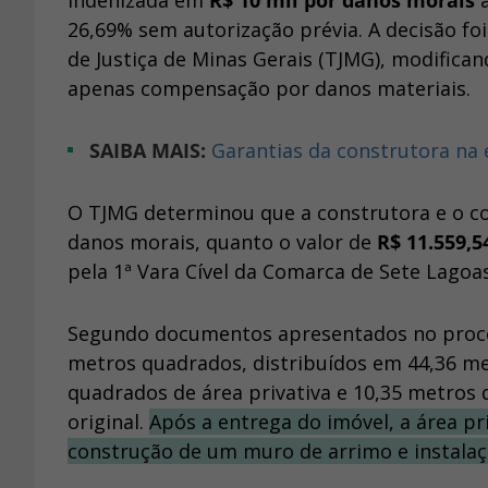
indenizada em
R$ 10 mil por danos morais
a
26,69% sem autorização prévia. A decisão foi 
de Justiça de Minas Gerais (TJMG), modifica
apenas compensação por danos materiais.
SAIBA MAIS:
Garantias da construtora na
O TJMG determinou que a construtora e o c
danos morais, quanto o valor de
R$ 11.559,5
pela 1ª Vara Cível da Comarca de Sete Lagoas
Segundo documentos apresentados no proces
metros quadrados, distribuídos em 44,36 me
quadrados de área privativa e 10,35 metros
original.
Após a entrega do imóvel, a área pr
construção de um muro de arrimo e instalaçã