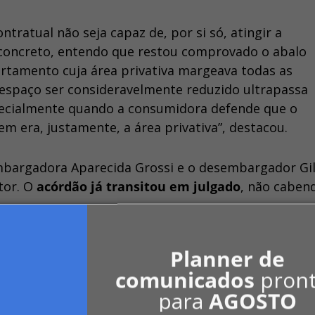
ratual não seja capaz de, por si só, atingir a
 concreto, entendo que restou comprovado o abalo
artamento cuja área privativa margeava todas as
 espaço ser consideravelmente reduzido ultrapassa
pecialmente quando a consumidora defende que o
em era, justamente, a área privativa”, destacou.
mbargadora Aparecida Grossi e o desembargador Gi
tor. O
acórdão já transitou em julgado
, não caben
Planner de
0-05-2025/justica-indenizacao-reducao-area-privativa-imovel.h
comunicados
pron
para
AGOSTO