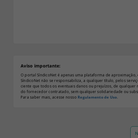
Aviso importante:
O portal SíndicoNet é apenas uma plataforma de aproximação, e n
SíndicoNet não se responsabiliza, a qualquer título, pelos serv
ciente que todos os eventuais danos ou prejuízos, de qualquer
do fornecedor contratado, sem qualquer solidariedade ou subsi
Para saber mais, acesse nosso
Regulamento de Uso
.
N