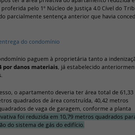
pós ter a área privativa do apartamento reduzida 
proferida pelo 1º Núcleo de Justiça 4.0 Cível do Tri
ndo parcialmente sentença anterior que havia conce
 entrega do condomínio
ondomínio paguem à proprietária tanto a indenizaç
4 por danos materiais
, já estabelecido anteriormen
.
so, o apartamento deveria ter área total de 61,33
tros quadrados de área construída, 40,42 metros
 quadrados de vaga de garagem, conforme a planta
ivativa foi reduzida em 10,79 metros quadrados par
o do sistema de gás do edifício.