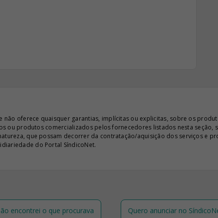
ão oferece quaisquer garantias, implícitas ou explicitas, sobre os produto
iços ou produtos comercializados pelos fornecedores listados nesta seção, 
 natureza, que possam decorrer da contratação/aquisição dos serviços e pr
diariedade do Portal SíndicoNet.
ão encontrei o que procurava
Quero anunciar no SíndicoN