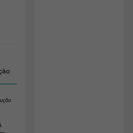
ção
rução
á