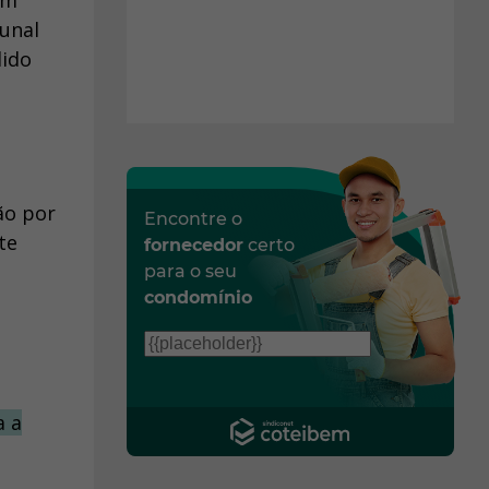
em
bunal
dido
ão por
Encontre o
te
fornecedor
certo
para o seu
condomínio
a a