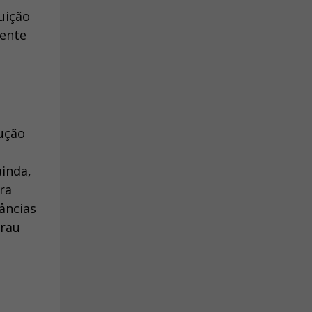
uição
mente
rução
ainda,
ra
âncias
grau