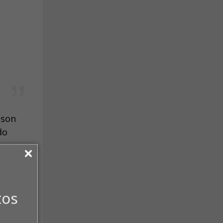
lson
do
tml
tos