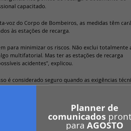
ssional capacitado.
rta-voz do Corpo de Bombeiros, as medidas têm car
ados às estações de recarga.
em para minimizar os riscos. Não exclui totalmente 
go multifatorial. Mas ter as estações de recarga
ssíveis acidentes”, explicou.
sso é considerado seguro quando as exigências técn
rofissionais habilitados.
“Quando o equipamento 
or profissional capacitado, a recarga é considera
Planner de
comunicados
pron
para
AGOSTO