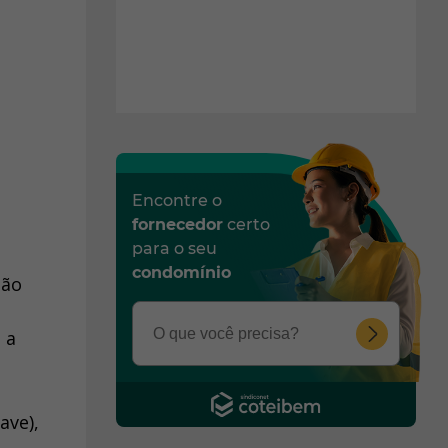
Encontre o
fornecedor
certo
para o seu
condomínio
São
 a
ave),