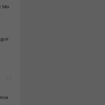
e São
eguir
ncia.