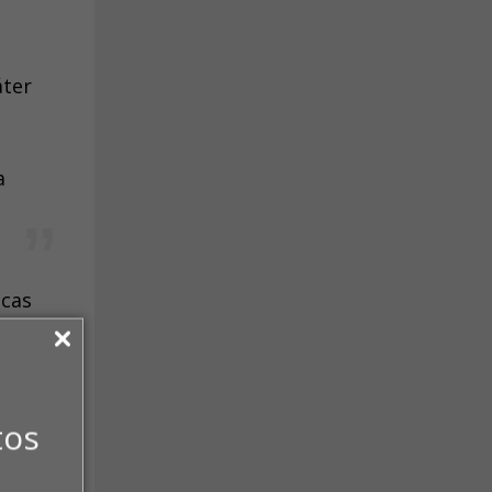
áter
a
icas
atende
da
tos