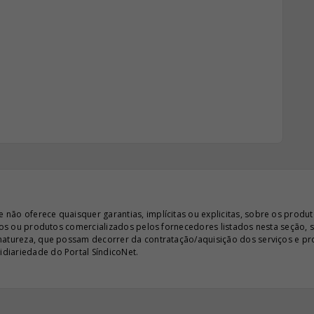
ão oferece quaisquer garantias, implícitas ou explicitas, sobre os produto
iços ou produtos comercializados pelos fornecedores listados nesta seção, 
 natureza, que possam decorrer da contratação/aquisição dos serviços e pr
diariedade do Portal SíndicoNet.